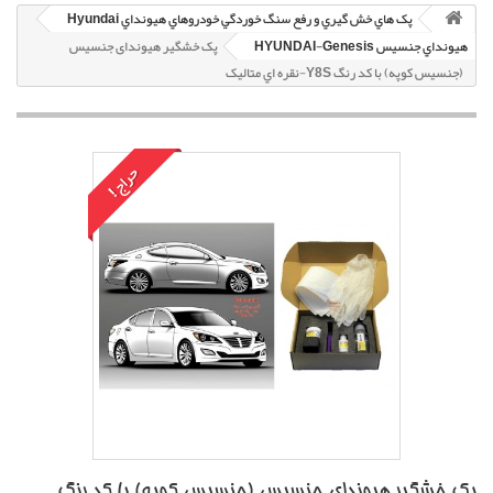
پک هاي خش گيري و رفع سنگ خوردگي خودروهاي هيونداي Hyundai
هيونداي جنسيس HYUNDAI-Genesis
پک خشگير هیوندای جنسیس
(جنسیس کوپه) با کد رنگ Y8S-نقره اي متاليک
حراج!
پک خشگير هیوندای جنسیس (جنسیس کوپه) با کد رنگ