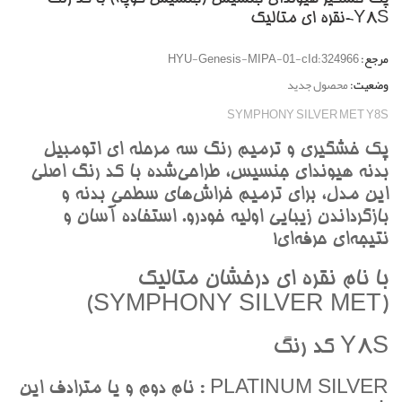
Y8S-نقره اي متاليک
مرجع:
HYU-Genesis-MIPA-01-cId:324966
وضعیت:
محصول جدید
SYMPHONY SILVER MET Y8S
پک خشگيري و ترميم رنگ سه مرحله اي اتومبيل
بدنه هيونداي جنسيس، طراحي‌شده با کد رنگ اصلي
اين مدل، براي ترميم خراش‌هاي سطحي بدنه و
بازگرداندن زيبايي اوليه خودرو. استفاده آسان و
نتيجه‌اي حرفه‌اي!
با نام نقره اي درخشان متاليک
(SYMPHONY SILVER MET)
Y8S کد رنگ
PLATINUM SILVER : نام دوم و يا مترادف اين