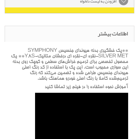
افزودن به لیست دلخواه
اطلاعات بیشتر
**پک خشگيري بدنه هيونداي جنسيس SYMPHONY
SILVER MET-نقره اي-نقره اي درخشان متاليک-Y8S** يک
محصول تخصصي براي ترميم خراش‌هاي سطحي و کوچک روي بدنه
اين سواري محبوب است. اين پک با استفاده از کد رنگ اصلي
هيونداي جنسيس طراحي شده و تضمين مي‌کند که رنگ
ترميم‌شده کاملاً با رنگ اصلي خودرو هماهنگ باشد.
آموزش نحوه استفاده را در فيلم زير تماشا کنيد