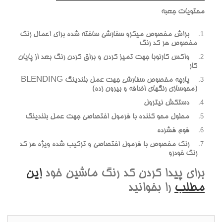
محتويات جعبه
براش مخصوص ميکرو سفارشي ساخته شده براي اعمال رنگ
مخصوص هر کد رنگ
واکس کارنوبا جهت تميز کردن و براق کردن رنگ بعد از پايان
کار
پارچه مخصوص سفارشي جهت عمل بلندينگ BLENDING
(محوسازي رنگهاي اضافه و بيرون زده)
دستکش نيترول
محلول محو کننده با فرمول اختصاصي جهت عمل بلندينگ
فوم فشرده
رنگ مخصوص با فرمول اختصاصي و ترکيب شده ويژه هر کد
رنگ خودرو
براي پيدا کردن کد رنگ ماشين خود
اين
مطلب
را بخوانيد