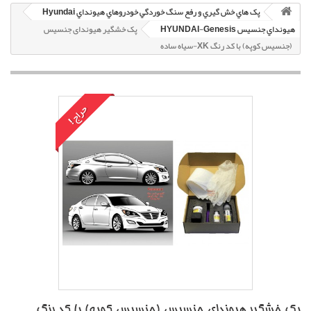
پک هاي خش گيري و رفع سنگ خوردگي خودروهاي هيونداي Hyundai
هيونداي جنسيس HYUNDAI-Genesis
پک خشگير هیوندای جنسیس
(جنسیس کوپه) با کد رنگ XK-سياه ساده
حراج!
پک خشگير هیوندای جنسیس (جنسیس کوپه) با کد رنگ