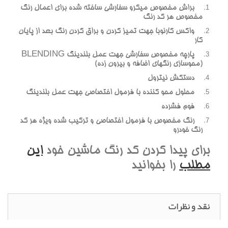
براش مخصوص ميکرو سفارشي ساخته شده براي اعمال رنگ
مخصوص هر کد رنگ
واکس کارنوبا جهت تميز کردن و براق کردن رنگ بعد از پايان
کار
پارچه مخصوص سفارشي جهت عمل بلندينگ BLENDING
(محوسازي رنگهاي اضافه و بيرون زده)
دستکش نيترول
محلول محو کننده با فرمول اختصاصي جهت عمل بلندينگ
فوم فشرده
رنگ مخصوص با فرمول اختصاصي و ترکيب شده ويژه هر کد
رنگ خودرو
براي پيدا کردن کد رنگ ماشين خود
اين
مطلب
را بخوانيد
نقد و نظرات