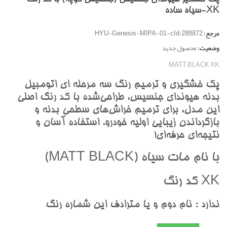
XK-سياه ساده
مرجع:
HYU-Genesis-MIPA-01-cId:288872
وضعیت:
محصول جدید
MATT BLACK XK
پک خشگيري و ترميم رنگ سه مرحله اي اتومبيل
بدنه هيونداي جنسيس، طراحي‌شده با کد رنگ اصلي
اين مدل، براي ترميم خراش‌هاي سطحي بدنه و
بازگرداندن زيبايي اوليه خودرو. استفاده آسان و
نتيجه‌اي حرفه‌اي!
با نام مات سياه (MATT BLACK)
XK کد رنگ
ندارد : نام دوم و يا مترادف اين شماره رنگ