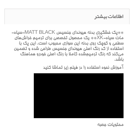
اطلاعات بیشتر
**پک خشگيري بدنه هيونداي جنسيس MATT BLACK-سياه-
مات سياه-XK** يک محصول تخصصي براي ترميم خراش‌هاي
سطحي و کوچک روي بدنه اين سواري محبوب است. اين پک با
استفاده از کد رنگ اصلي هيونداي جنسيس طراحي شده و تضمين
مي‌کند که رنگ ترميم‌شده کاملاً با رنگ اصلي خودرو هماهنگ
باشد.
آموزش نحوه استفاده را در فيلم زير تماشا کنيد
محتويات جعبه