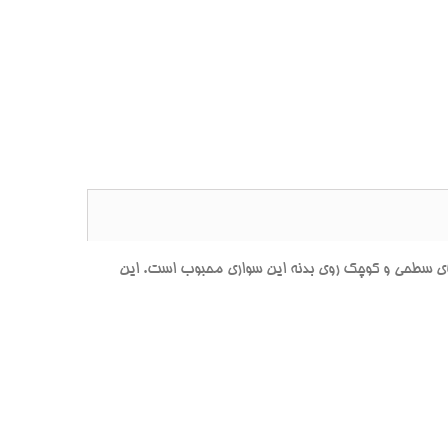
** يک محصول تخصصي براي ترميم خراش‌هاي سطحي و کوچک روي بدنه اين سواري محبوب است. اين