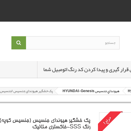
 قرار گیری و پیدا کردن کد رنگ اتومبیل شما
هيونداي جنسيس HYUNDAI-Genesis
پک خشگير هیوندای جنسیس (جنسیس کوپه) با کد رنگ 
حراج!
پک خشگير هیوندای جنسیس (جنسیس کوپه) ب
رنگ SSS-خاکستري متاليک