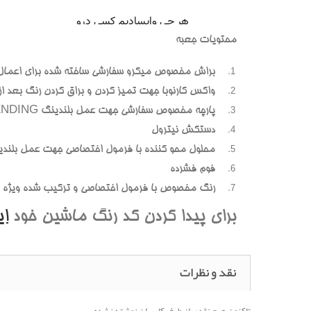
محتويات جعبه
براش مخصوص ميکرو سفارشي ساخته شده براي اعمال
واکس کارنوبا جهت تميز کردن و براق کردن رنگ بعد از پ
پارچه مخصوص سفارشي جهت عمل بلندينگ BLENDING (محوسازي رنگهاي اضافه و بيرون زده)
دستکش نيترول
محلول محو کننده با فرمول اختصاصي جهت عمل بلندي
فوم فشرده
رنگ مخصوص با فرمول اختصاصي و ترکيب شده ويژه هر
براي پيدا کردن کد رنگ ماشين خود
ا
نقد و نظرات