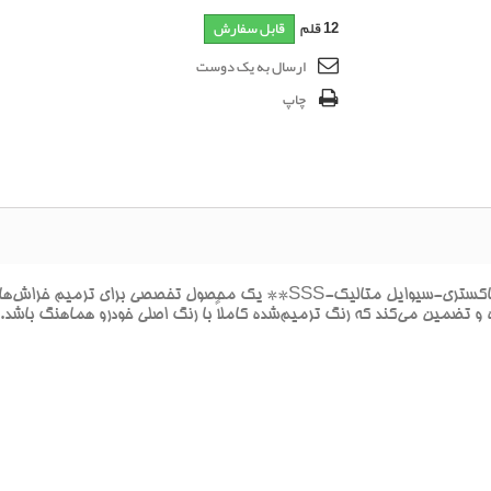
12
قلم
قابل سفارش
ارسال به یک دوست
چاپ
**پک خشگيري بدنه هيونداي جنسيس SAVILE MET-خاکستري-سيوايل متاليک-SSS
و تضمين مي‌کند که رنگ ترميم‌شده کاملاً با رنگ اصلي خودرو هماهنگ باشد.