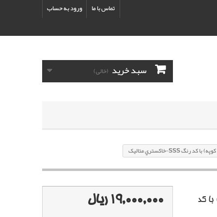
تماس با ما
ورود به حساب
سبد خرید
(خالی)
SSS-خاکستري متاليک
19,000,000 ریال
ا کد