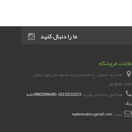
ما را دنبال کنید
طلاعات فروشگاه
خانه رنگ , اصفهان ، خ امام خمینی سه راه ملک شهر بلوار بابوکان
مقابل تقاطع اول
هم اکنون با ما تماس بگیرید:
03133210223-09902886480 خانه
رنگ
ایمیل:
naderenator@gmail.com