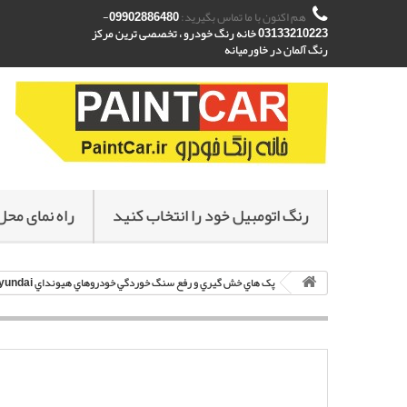
هم اکنون با ما تماس بگیرید:
09902886480-
03133210223 خانه رنگ خودرو ، تخصصی ترین مرکز
رنگ آلمان در خاورمیانه
رنگ اتومبیل خود را انتخاب کنید
راه نمای محل
پک هاي خش گيري و رفع سنگ خوردگي خودروهاي هيونداي Hyundai