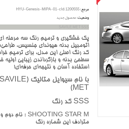
مرجع:
HYU-Genesis-MIPA-01-cId:1200555
وضعیت:
محصول جدید
SAVILE MET SSS
پک خشگيري و ترميم رنگ سه مرحله اي
اتومبيل بدنه هيونداي جنسيس، طراحي‌ش
کد رنگ اصلي اين مدل، براي ترميم خرا
سطحي بدنه و بازگرداندن زيبايي اوليه خو
استفاده آسان و نتيجه‌اي حرفه‌اي!
با نام سيوايل متاليک (SAVILE
MET)
SSS کد رنگ
SHOOTING STAR M : نام دوم 
مترادف اين شماره رنگ