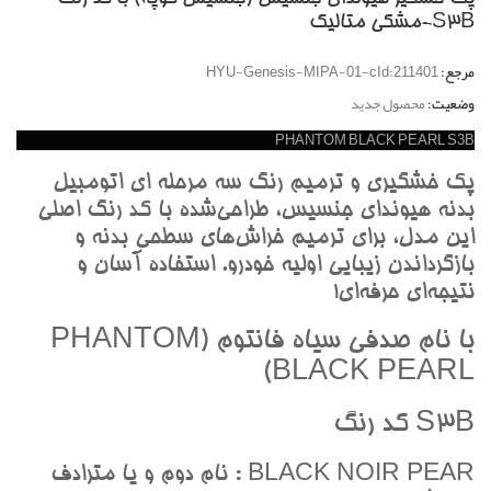
S3B-مشکي متاليک
مرجع:
HYU-Genesis-MIPA-01-cId:211401
وضعیت:
محصول جدید
PHANTOM BLACK PEARL S3B
پک خشگيري و ترميم رنگ سه مرحله اي اتومبيل
بدنه هيونداي جنسيس، طراحي‌شده با کد رنگ اصلي
اين مدل، براي ترميم خراش‌هاي سطحي بدنه و
بازگرداندن زيبايي اوليه خودرو. استفاده آسان و
نتيجه‌اي حرفه‌اي!
با نام صدفي سياه فانتوم (PHANTOM
BLACK PEARL)
S3B کد رنگ
BLACK NOIR PEAR : نام دوم و يا مترادف