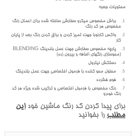
محتويات جعبه
براش مخصوص ميکرو سفارشي ساخته شده براي اعمال رنگ
مخصوص هر کد رنگ
واکس کارنوبا جهت تميز کردن و براق کردن رنگ بعد از پايان
کار
پارچه مخصوص سفارشي جهت عمل بلندينگ BLENDING
(محوسازي رنگهاي اضافه و بيرون زده)
دستکش نيترول
محلول محو کننده با فرمول اختصاصي جهت عمل بلندينگ
فوم فشرده
رنگ مخصوص با فرمول اختصاصي و ترکيب شده ويژه هر کد
رنگ خودرو
براي پيدا کردن کد رنگ ماشين خود
اين
مطلب
را بخوانيد