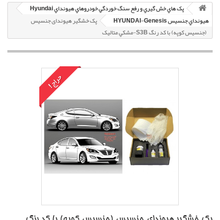
پک هاي خش گيري و رفع سنگ خوردگي خودروهاي هيونداي Hyundai
هيونداي جنسيس HYUNDAI-Genesis
پک خشگير هیوندای جنسیس
(جنسیس کوپه) با کد رنگ S3B-مشکي متاليک
حراج!
پک خشگير هیوندای جنسیس (جنسیس کوپه) با کد رنگ