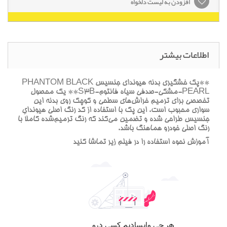
افزودن به لیست دلخواه
اطلاعات بیشتر
**پک خشگيري بدنه هيونداي جنسيس PHANTOM BLACK
PEARL-مشکي-صدفي سياه فانتوم-S3B** يک محصول
تخصصي براي ترميم خراش‌هاي سطحي و کوچک روي بدنه اين
سواري محبوب است. اين پک با استفاده از کد رنگ اصلي هيونداي
جنسيس طراحي شده و تضمين مي‌کند که رنگ ترميم‌شده کاملاً با
رنگ اصلي خودرو هماهنگ باشد.
آموزش نحوه استفاده را در فيلم زير تماشا کنيد