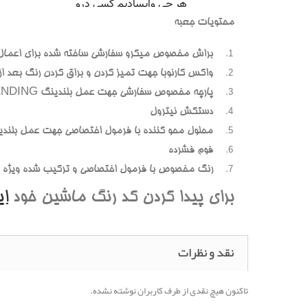
محتويات جعبه
براش مخصوص ميکرو سفارشي ساخته شده براي اعمال
واکس کارنوبا جهت تميز کردن و براق کردن رنگ بعد از پ
پارچه مخصوص سفارشي جهت عمل بلندينگ BLENDING (محوسازي رنگهاي اضافه و بيرون زده)
دستکش نيترول
محلول محو کننده با فرمول اختصاصي جهت عمل بلندي
فوم فشرده
رنگ مخصوص با فرمول اختصاصي و ترکيب شده ويژه هر
براي پيدا کردن کد رنگ ماشين خود
ا
نقد و نظرات
تاکنون هیچ نقدی از طرف کاربران نوشته نشده.