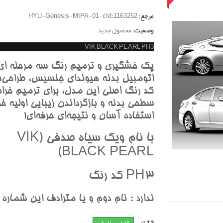
مرجع:
HYU-Genesis-MIPA-01-cId:1163262
وضعیت:
محصول جدید
VIK BLACK PEARL PH3
پک خشگيري و ترميم رنگ سه مرحله اي
اتومبيل بدنه هيونداي جنسيس، طراحي‌ش
کد رنگ اصلي اين مدل، براي ترميم خرا
سطحي بدنه و بازگرداندن زيبايي اوليه خو
استفاده آسان و نتيجه‌اي حرفه‌اي!
با نام ويک سياه صدفي (VIK
BLACK PEARL)
PH3 کد رنگ
ندارد : نام دوم و يا مترادف اين شماره