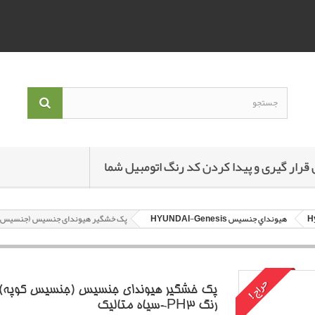
 قرار گیری و پیدا کردن کد رنگ اتومبیل شما
هيونداي جنسيس HYUNDAI-Genesis
پک خشگير هیوندای جنسیس (جنسیس کوپه) با کد ر
حراج!
پک خشگير هیوندای جنسیس (جنسیس کوپه) ب
رنگ PH3-سياه متاليک