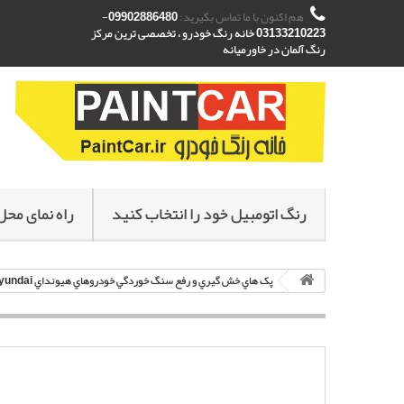
هم اکنون با ما تماس بگیرید:
09902886480-
03133210223 خانه رنگ خودرو ، تخصصی ترین مرکز
رنگ آلمان در خاورمیانه
رنگ اتومبیل خود را انتخاب کنید
راه نمای محل
پک هاي خش گيري و رفع سنگ خوردگي خودروهاي هيونداي Hyundai