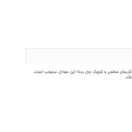
صدفي-PH3** يک محصول تخصصي براي ترميم خراش‌هاي سطحي و کوچک روي بدنه اين سواري محبوب است.
شد.