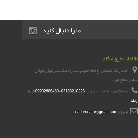
ما را دنبال کنید
طلاعات فروشگاه
خانه رنگ , اصفهان ، خ امام خمینی سه راه ملک شهر بلوار بابوکان
مقابل تقاطع اول
هم اکنون با ما تماس بگیرید:
03133210223-09902886480 خانه
رنگ
ایمیل:
naderenator@gmail.com