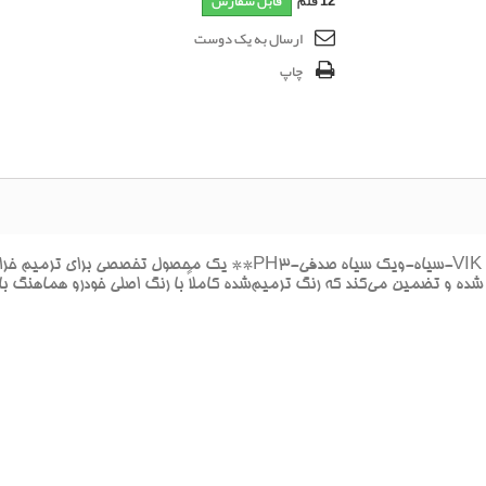
12
قلم
قابل سفارش
ارسال به یک دوست
چاپ
**پک خشگيري بدنه هيونداي جنسيس VIK BLACK PEARL-سياه-ويک سياه 
شده و تضمين مي‌کند که رنگ ترميم‌شده کاملاً با رنگ اصلي خودرو هماهنگ با