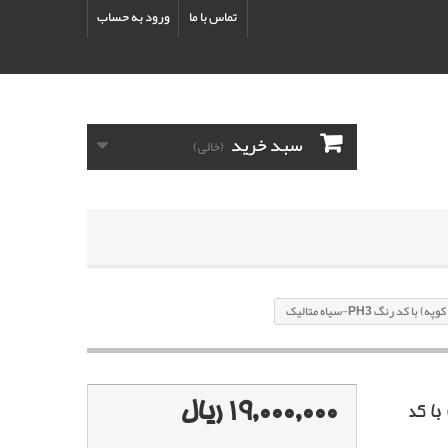
تماس با ما
ورود به حساب
سبد خرید
(خالی)
نگ PH3-سياه متاليک
19,000,000 ریال
ا کد