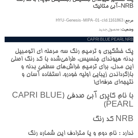
NRB-آبي متاليک
مرجع:
HYU-Genesis-MIPA-01-cId:1161863
وضعیت:
محصول جدید
CAPRI BLUE PEARL NRB
پک خشگيري و ترميم رنگ سه مرحله اي اتومبيل
بدنه هيونداي جنسيس، طراحي‌شده با کد رنگ اصلي
اين مدل، براي ترميم خراش‌هاي سطحي بدنه و
بازگرداندن زيبايي اوليه خودرو. استفاده آسان و
نتيجه‌اي حرفه‌اي!
با نام کاپري آبي صدفي (CAPRI BLUE
PEARL)
NRB کد رنگ
ندارد : نام دوم و يا مترادف اين شماره رنگ