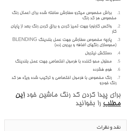
براش مخصوص ميکرو سفارشي ساخته شده براي اعمال رنگ
مخصوص هر کد رنگ
واکس کارنوبا جهت تميز کردن و براق کردن رنگ بعد از پايان
کار
پارچه مخصوص سفارشي جهت عمل بلندينگ BLENDING
(محوسازي رنگهاي اضافه و بيرون زده)
دستکش نيترول
محلول محو کننده با فرمول اختصاصي جهت عمل بلندينگ
فوم فشرده
رنگ مخصوص با فرمول اختصاصي و ترکيب شده ويژه هر کد
رنگ خودرو
براي پيدا کردن کد رنگ ماشين خود
اين
مطلب
را بخوانيد
نقد و نظرات