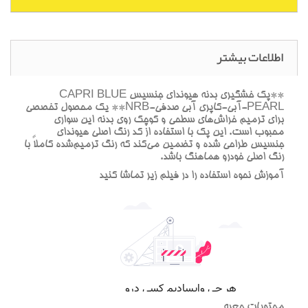
اطلاعات بیشتر
**پک خشگيري بدنه هيونداي جنسيس CAPRI BLUE
PEARL-آبي-کاپري آبي صدفي-NRB** يک محصول تخصصي
براي ترميم خراش‌هاي سطحي و کوچک روي بدنه اين سواري
محبوب است. اين پک با استفاده از کد رنگ اصلي هيونداي
جنسيس طراحي شده و تضمين مي‌کند که رنگ ترميم‌شده کاملاً با
رنگ اصلي خودرو هماهنگ باشد.
آموزش نحوه استفاده را در فيلم زير تماشا کنيد
محتويات جعبه