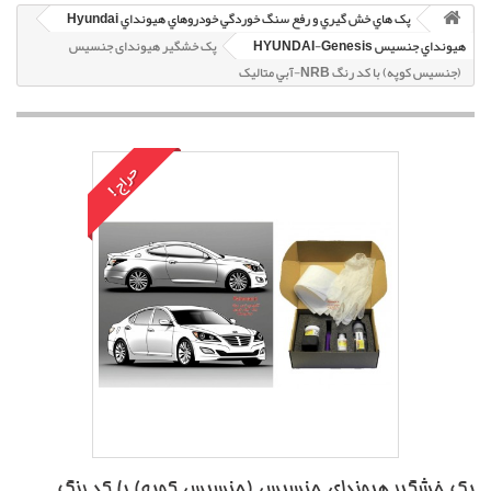
پک هاي خش گيري و رفع سنگ خوردگي خودروهاي هيونداي Hyundai
هيونداي جنسيس HYUNDAI-Genesis
پک خشگير هیوندای جنسیس
(جنسیس کوپه) با کد رنگ NRB-آبي متاليک
حراج!
پک خشگير هیوندای جنسیس (جنسیس کوپه) با کد رنگ