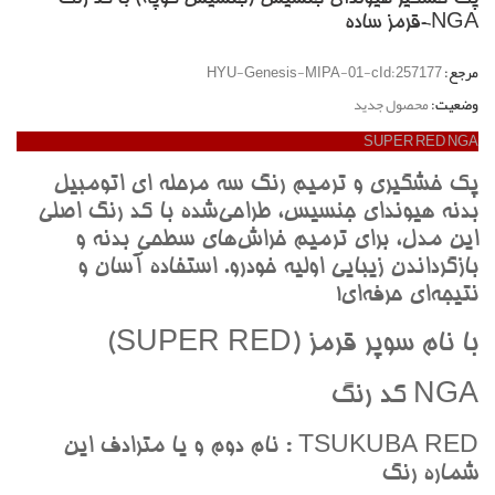
NGA-قرمز ساده
مرجع:
HYU-Genesis-MIPA-01-cId:257177
وضعیت:
محصول جدید
SUPER RED NGA
پک خشگيري و ترميم رنگ سه مرحله اي اتومبيل
بدنه هيونداي جنسيس، طراحي‌شده با کد رنگ اصلي
اين مدل، براي ترميم خراش‌هاي سطحي بدنه و
بازگرداندن زيبايي اوليه خودرو. استفاده آسان و
نتيجه‌اي حرفه‌اي!
با نام سوپر قرمز (SUPER RED)
NGA کد رنگ
TSUKUBA RED : نام دوم و يا مترادف اين
شماره رنگ