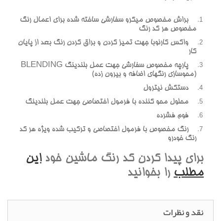
براش مخصوص ميکرو سفارشي ساخته شده براي اعمال رنگ
مخصوص هر کد رنگ
واکس کارنوبا جهت تميز کردن و براق کردن رنگ بعد از پايان
کار
پارچه مخصوص سفارشي جهت عمل بلندينگ BLENDING
(محوسازي رنگهاي اضافه و بيرون زده)
دستکش نيترول
محلول محو کننده با فرمول اختصاصي جهت عمل بلندينگ
فوم فشرده
رنگ مخصوص با فرمول اختصاصي و ترکيب شده ويژه هر کد
رنگ خودرو
براي پيدا کردن کد رنگ ماشين خود
اين
مطلب
را بخوانيد
نقد و نظرات