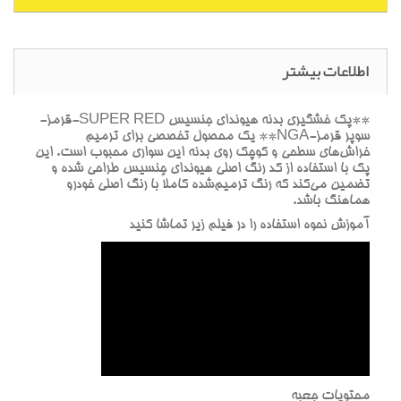
اطلاعات بیشتر
**پک خشگيري بدنه هيونداي جنسيس SUPER RED-قرمز-
سوپر قرمز-NGA** يک محصول تخصصي براي ترميم
خراش‌هاي سطحي و کوچک روي بدنه اين سواري محبوب است. اين
پک با استفاده از کد رنگ اصلي هيونداي جنسيس طراحي شده و
تضمين مي‌کند که رنگ ترميم‌شده کاملاً با رنگ اصلي خودرو
هماهنگ باشد.
آموزش نحوه استفاده را در فيلم زير تماشا کنيد
محتويات جعبه