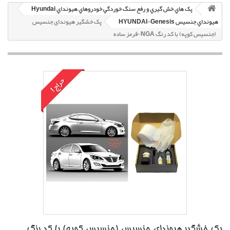
پک هاي خش گيري و رفع سنگ خوردگي خودروهاي هيونداي Hyundai
هيونداي جنسيس HYUNDAI-Genesis
پک خشگير هیوندای جنسیس
(جنسیس کوپه) با کد رنگ NGA-قرمز ساده
حراج!
پک خشگير هیوندای جنسیس (جنسیس کوپه) با کد رنگ