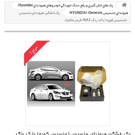
پک هاي خش گيري و رفع سنگ خوردگي خودروهاي هيونداي Hyundai
هيونداي جنسيس HYUNDAI-Genesis
پک خشگير هیوندای جنسیس
(جنسیس کوپه) با کد رنگ NA1-قرمز متاليک
حراج!
پک خشگير هیوندای جنسیس (جنسیس کوپه) با کد رنگ