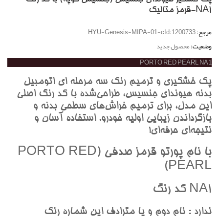
NA1-قرمز متاليک
مرجع:
HYU-Genesis-MIPA-01-cId:1200733
وضعیت:
محصول جدید
PORTO RED PEARL NA1
پک خشگيري و ترميم رنگ سه مرحله اي اتومبيل
بدنه هيونداي جنسيس، طراحي‌شده با کد رنگ اصلي
اين مدل، براي ترميم خراش‌هاي سطحي بدنه و
بازگرداندن زيبايي اوليه خودرو. استفاده آسان و
نتيجه‌اي حرفه‌اي!
با نام پورتو قرمز صدفي (PORTO RED
PEARL)
NA1 کد رنگ
ندارد : نام دوم و يا مترادف اين شماره رنگ