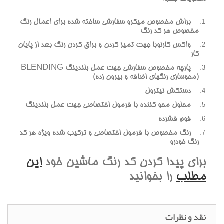
براش مخصوص ميکرو سفارشي ساخته شده براي اعمال رنگ
مخصوص هر کد رنگ
واکس کارنوبا جهت تميز کردن و براق کردن رنگ بعد از پايان
کار
پارچه مخصوص سفارشي جهت عمل بلندينگ BLENDING
(محوسازي رنگهاي اضافه و بيرون زده)
دستکش نيترول
محلول محو کننده با فرمول اختصاصي جهت عمل بلندينگ
فوم فشرده
رنگ مخصوص با فرمول اختصاصي و ترکيب شده ويژه هر کد
رنگ خودرو
براي پيدا کردن کد رنگ ماشين خود
اين
مطلب
را بخوانيد
نقد و نظرات