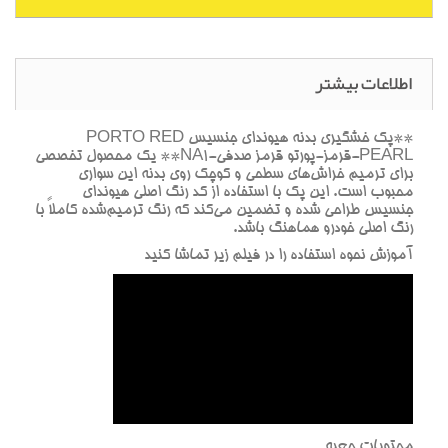
اطلاعات بیشتر
**پک خشگيري بدنه هيونداي جنسيس PORTO RED
PEARL-قرمز-پورتو قرمز صدفي-NA1** يک محصول تخصصي
براي ترميم خراش‌هاي سطحي و کوچک روي بدنه اين سواري
محبوب است. اين پک با استفاده از کد رنگ اصلي هيونداي
جنسيس طراحي شده و تضمين مي‌کند که رنگ ترميم‌شده کاملاً با
رنگ اصلي خودرو هماهنگ باشد.
آموزش نحوه استفاده را در فيلم زير تماشا کنيد
محتويات جعبه