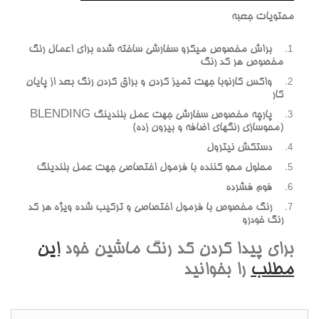
محتويات جعبه
براش مخصوص ميکرو سفارشي ساخته شده براي اعمال رنگ
مخصوص هر کد رنگ
واکس کارنوبا جهت تميز کردن و براق کردن رنگ بعد از پايان
کار
پارچه مخصوص سفارشي جهت عمل بلندينگ BLENDING
(محوسازي رنگهاي اضافه و بيرون زده)
دستکش نيترول
محلول محو کننده با فرمول اختصاصي جهت عمل بلندينگ
فوم فشرده
رنگ مخصوص با فرمول اختصاصي و ترکيب شده ويژه هر کد
رنگ خودرو
براي پيدا کردن کد رنگ ماشين خود
اين
مطلب
را بخوانيد