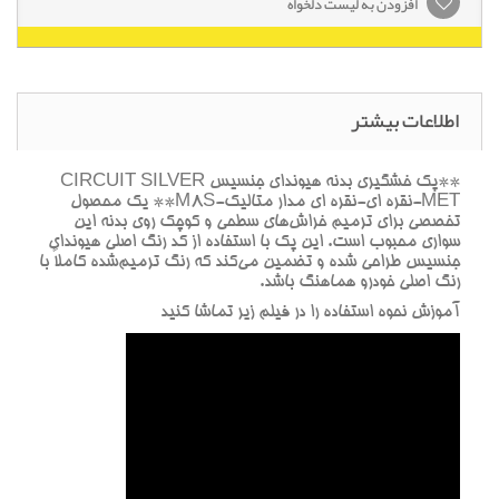
افزودن به لیست دلخواه
اطلاعات بیشتر
**پک خشگيري بدنه هيونداي جنسيس CIRCUIT SILVER
MET-نقره اي-نقره اي مدار متاليک-M8S** يک محصول
تخصصي براي ترميم خراش‌هاي سطحي و کوچک روي بدنه اين
سواري محبوب است. اين پک با استفاده از کد رنگ اصلي هيونداي
جنسيس طراحي شده و تضمين مي‌کند که رنگ ترميم‌شده کاملاً با
رنگ اصلي خودرو هماهنگ باشد.
آموزش نحوه استفاده را در فيلم زير تماشا کنيد