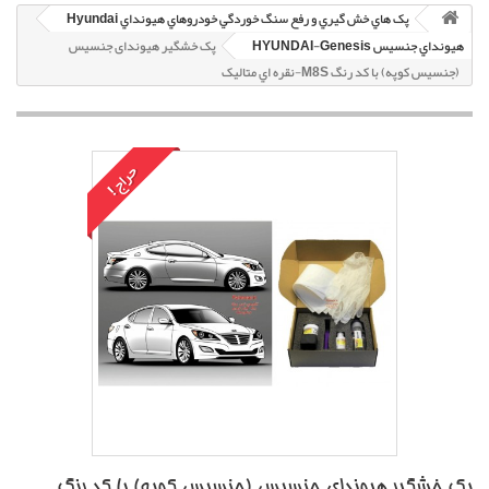
پک هاي خش گيري و رفع سنگ خوردگي خودروهاي هيونداي Hyundai
هيونداي جنسيس HYUNDAI-Genesis
پک خشگير هیوندای جنسیس
(جنسیس کوپه) با کد رنگ M8S-نقره اي متاليک
حراج!
پک خشگير هیوندای جنسیس (جنسیس کوپه) با کد رنگ