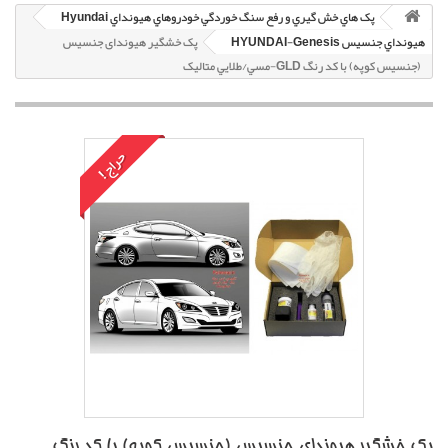
پک هاي خش گيري و رفع سنگ خوردگي خودروهاي هيونداي Hyundai
هيونداي جنسيس HYUNDAI-Genesis
پک خشگير هیوندای جنسیس
(جنسیس کوپه) با کد رنگ GLD-مسي/طلايي متاليک
حراج!
پک خشگير هیوندای جنسیس (جنسیس کوپه) با کد رنگ