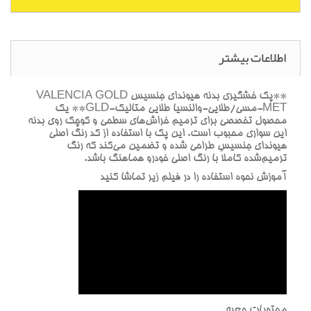
اطلاعات بیشتر
**پک خشگيري بدنه هيونداي جنسيس VALENCIA GOLD
MET-مسي/طلايي-والنسيا طلايي متاليک-GLD** يک
محصول تخصصي براي ترميم خراش‌هاي سطحي و کوچک روي بدنه
اين سواري محبوب است. اين پک با استفاده از کد رنگ اصلي
هيونداي جنسيس طراحي شده و تضمين مي‌کند که رنگ
ترميم‌شده کاملاً با رنگ اصلي خودرو هماهنگ باشد.
آموزش نحوه استفاده را در فيلم زير تماشا کنيد
محتويات جعبه