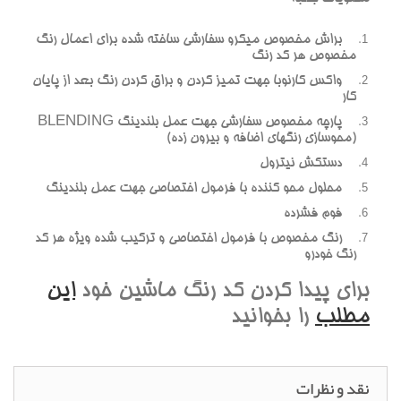
براش مخصوص ميکرو سفارشي ساخته شده براي اعمال رنگ
مخصوص هر کد رنگ
واکس کارنوبا جهت تميز کردن و براق کردن رنگ بعد از پايان
کار
پارچه مخصوص سفارشي جهت عمل بلندينگ BLENDING
(محوسازي رنگهاي اضافه و بيرون زده)
دستکش نيترول
محلول محو کننده با فرمول اختصاصي جهت عمل بلندينگ
فوم فشرده
رنگ مخصوص با فرمول اختصاصي و ترکيب شده ويژه هر کد
رنگ خودرو
براي پيدا کردن کد رنگ ماشين خود
اين
مطلب
را بخوانيد
نقد و نظرات