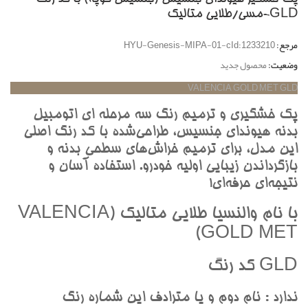
GLD-مسي/طلايي متاليک
مرجع:
HYU-Genesis-MIPA-01-cId:1233210
وضعیت:
محصول جدید
VALENCIA GOLD MET GLD
پک خشگيري و ترميم رنگ سه مرحله اي اتومبيل
بدنه هيونداي جنسيس، طراحي‌شده با کد رنگ اصلي
اين مدل، براي ترميم خراش‌هاي سطحي بدنه و
بازگرداندن زيبايي اوليه خودرو. استفاده آسان و
نتيجه‌اي حرفه‌اي!
با نام والنسيا طلايي متاليک (VALENCIA
GOLD MET)
GLD کد رنگ
ندارد : نام دوم و يا مترادف اين شماره رنگ