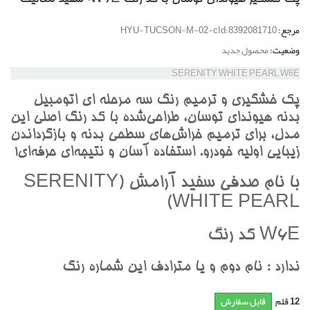
مرجع:
HYU-TUCSON-M-02-cId:8392081710
وضعیت:
محصول جدید
SERENITY WHITE PEARL W6E
پک خشگيري و ترميم رنگ سه مرحله اي اتومبيل
بدنه هيونداي توسان، طراحي‌شده با کد رنگ اصلي اين
مدل، براي ترميم خراش‌هاي سطحي بدنه و بازگرداندن
زيبايي اوليه خودرو. استفاده آسان و نتيجه‌اي حرفه‌اي!
با نام صدفي سفيد آرامش (SERENITY
WHITE PEARL)
W6E کد رنگ
ندارد : نام دوم و يا مترادف اين شماره رنگ
12
قلم
قابل سفارش