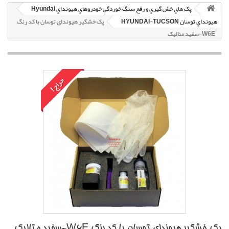
پک هاي خش گيري و رفع سنگ خوردگي خودروهاي هيونداي Hyundai
هيونداي توسان HYUNDAI-TUCSON
پک خشگير هیوندای توسان با کد رنگ
W6E-سفيد متاليک
حراج!
پک خشگير هیوندای توسان با کد رنگ W6E-سفيد متاليک