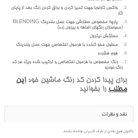
واکس کارنوبا جهت تميز کردن و براق کردن رنگ بعد از پايان
کار
پارچه مخصوص سفارشي جهت عمل بلندينگ BLENDING
(محوسازي رنگهاي اضافه و بيرون زده)
دستکش نيترول
محلول محو کننده با فرمول اختصاصي جهت عمل بلندينگ
فوم فشرده
رنگ مخصوص با فرمول اختصاصي و ترکيب شده ويژه هر کد
رنگ خودرو
براي پيدا کردن کد رنگ ماشين خود
اين
مطلب
را بخوانيد
نقد و نظرات
تاکنون هیچ نقدی از طرف کاربران نوشته نشده.