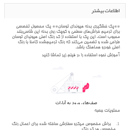
اطلاعات بیشتر
**پک خشگيري بدنه هيونداي توسان** يک محصول تخصصي
براي ترميم خراش‌هاي سطحي و کوچک روي بدنه اين شاسي‌بلند
محبوب است. اين پک با استفاده از کد رنگ اصلي هيونداي توسان
طراحي شده و تضمين مي‌کند که رنگ ترميم‌شده کاملاً با رنگ
اصلي خودرو هماهنگ باشد.
آموزش نحوه استفاده را در فيلم زير تماشا کنيد
محتويات جعبه
براش مخصوص ميکرو سفارشي ساخته شده براي اعمال رنگ
مخصوص هر کد رنگ