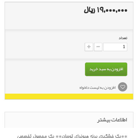
19,000,000 ریال
تعداد
افزودن به سبد خرید
افزودن به لیست دلخواه
اطلاعات بیشتر
**پک خشگيري بدنه هيونداي توسان** يک محصول تخصصي