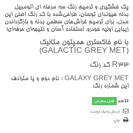
پک خشگيري و ترميم رنگ سه مرحله اي اتومبيل
بدنه هيونداي توسان، طراحي‌شده با کد رنگ اصلي اين
مدل، براي ترميم خراش‌هاي سطحي بدنه و بازگرداندن
زيبايي اوليه خودرو. استفاده آسان و نتيجه‌اي حرفه‌اي!
با نام خاکستري همپتون متاليک
(GALACTIC GREY MET)
R33 کد رنگ
GALAXY GREY MET : نام دوم و يا مترادف
اين شماره رنگ
12
قلم
قابل سفارش
ارسال به یک دوست
چاپ