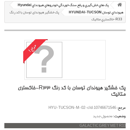
پک هاي خش گيري و رفع سنگ خوردگي خودروهاي هيونداي Hyundai
هيونداي توسان HYUNDAI-TUCSON
پک خشگير هیوندای توسان با کد رنگ
R33-خاکستري متاليک
حراج!
پک خشگير هیوندای توسان با کد رنگ R33-خاکستري
متاليک
مرجع:
HYU-TUCSON-M-02-cId:10746671546
وضعیت:
محصول جدید
GALACTIC GREY MET R33