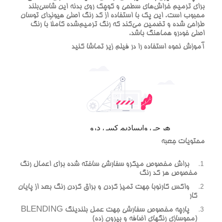
براي ترميم خراش‌هاي سطحي و کوچک روي بدنه اين شاسي‌بلند
محبوب است. اين پک با استفاده از کد رنگ اصلي هيونداي توسان
طراحي شده و تضمين مي‌کند که رنگ ترميم‌شده کاملاً با رنگ
اصلي خودرو هماهنگ باشد.
آموزش نحوه استفاده را در فيلم زير تماشا کنيد
محتويات جعبه
براش مخصوص ميکرو سفارشي ساخته شده براي اعمال رنگ
مخصوص هر کد رنگ
واکس کارنوبا جهت تميز کردن و براق کردن رنگ بعد از پايان
کار
پارچه مخصوص سفارشي جهت عمل بلندينگ BLENDING
(محوسازي رنگهاي اضافه و بيرون زده)