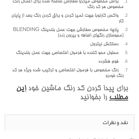
براش مخصوص ميکرو سفارشي ساخته شده براي اعمال رنگ
مخصوص هر کد رنگ
واکس کارنوبا جهت تميز کردن و براق کردن رنگ بعد از پايان
کار
پارچه مخصوص سفارشي جهت عمل بلندينگ BLENDING
(محوسازي رنگهاي اضافه و بيرون زده)
دستکش نيترول
محلول محو کننده با فرمول اختصاصي جهت عمل بلندينگ
فوم فشرده
رنگ مخصوص با فرمول اختصاصي و ترکيب شده ويژه هر کد
رنگ خودرو
براي پيدا کردن کد رنگ ماشين خود
اين
مطلب
را بخوانيد
نقد و نظرات