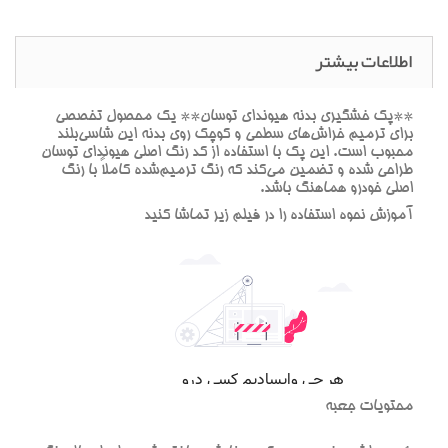
اطلاعات بیشتر
**پک خشگيري بدنه هيونداي توسان** يک محصول تخصصي
براي ترميم خراش‌هاي سطحي و کوچک روي بدنه اين شاسي‌بلند
محبوب است. اين پک با استفاده از کد رنگ اصلي هيونداي توسان
طراحي شده و تضمين مي‌کند که رنگ ترميم‌شده کاملاً با رنگ
اصلي خودرو هماهنگ باشد.
آموزش نحوه استفاده را در فيلم زير تماشا کنيد
محتويات جعبه