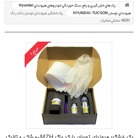
پک هاي خش گيري و رفع سنگ خوردگي خودروهاي هيونداي Hyundai
هيونداي توسان HYUNDAI-TUCSON
پک خشگير هیوندای توسان با کد رنگ
MZH-مشکي متاليک
حراج!
پک خشگير هیوندای توسان با کد رنگ MZH-مشکي متاليک