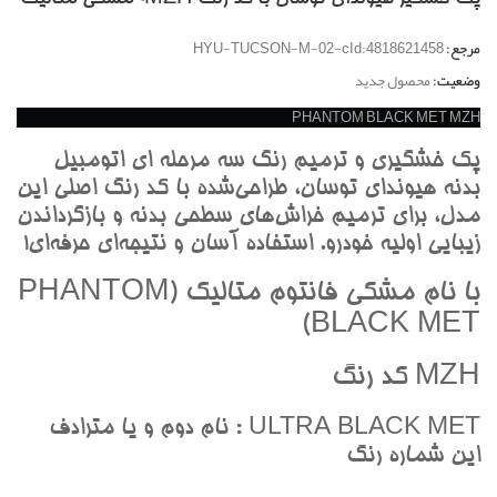
مرجع:
HYU-TUCSON-M-02-cId:4818621458
وضعیت:
محصول جدید
PHANTOM BLACK MET MZH
پک خشگيري و ترميم رنگ سه مرحله اي اتومبيل
بدنه هيونداي توسان، طراحي‌شده با کد رنگ اصلي اين
مدل، براي ترميم خراش‌هاي سطحي بدنه و بازگرداندن
زيبايي اوليه خودرو. استفاده آسان و نتيجه‌اي حرفه‌اي!
با نام مشکي فانتوم متاليک (PHANTOM
BLACK MET)
MZH کد رنگ
ULTRA BLACK MET : نام دوم و يا مترادف
اين شماره رنگ