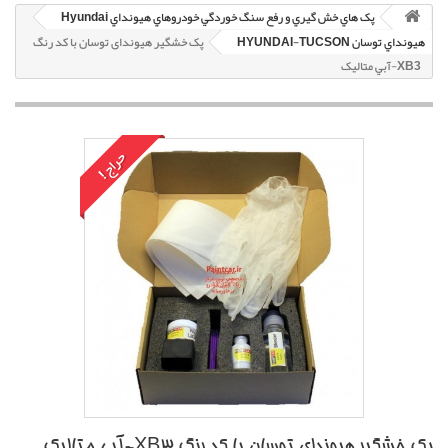
پک هاي خش گيري و رفع سنگ خوردگي خودروهاي هيونداي Hyundai
هيونداي توسان HYUNDAI-TUCSON
پک خشگير هیوندای توسان با کد رنگ
XB3-آبي متاليک
حراج!
پک خشگير هیوندای توسان با کد رنگ XB3-آبي متاليک