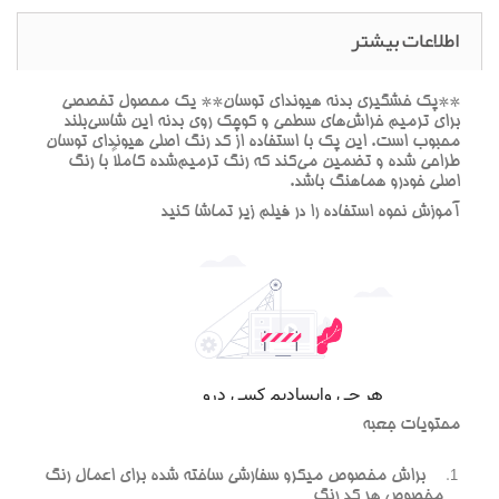
اطلاعات بیشتر
**پک خشگيري بدنه هيونداي توسان** يک محصول تخصصي
براي ترميم خراش‌هاي سطحي و کوچک روي بدنه اين شاسي‌بلند
محبوب است. اين پک با استفاده از کد رنگ اصلي هيونداي توسان
طراحي شده و تضمين مي‌کند که رنگ ترميم‌شده کاملاً با رنگ
اصلي خودرو هماهنگ باشد.
آموزش نحوه استفاده را در فيلم زير تماشا کنيد
محتويات جعبه
براش مخصوص ميکرو سفارشي ساخته شده براي اعمال رنگ
مخصوص هر کد رنگ