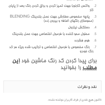
واکس کارنوبا جهت تميز کردن و براق کردن رنگ بعد از پايان
کار
پارچه مخصوص سفارشي جهت عمل بلندينگ BLENDING
(محوسازي رنگهاي اضافه و بيرون زده)
دستکش نيترول
محلول محو کننده با فرمول اختصاصي جهت عمل بلندينگ
فوم فشرده
رنگ مخصوص با فرمول اختصاصي و ترکيب شده ويژه هر کد
رنگ خودرو
براي پيدا کردن کد رنگ ماشين خود
اين
مطلب
را بخوانيد
نقد و نظرات
تاکنون هیچ نقدی از طرف کاربران نوشته نشده.