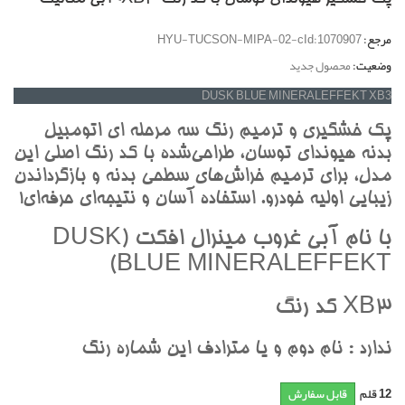
مرجع:
HYU-TUCSON-MIPA-02-cId:1070907
وضعیت:
محصول جدید
DUSK BLUE MINERALEFFEKT XB3
پک خشگيري و ترميم رنگ سه مرحله اي اتومبيل
بدنه هيونداي توسان، طراحي‌شده با کد رنگ اصلي اين
مدل، براي ترميم خراش‌هاي سطحي بدنه و بازگرداندن
زيبايي اوليه خودرو. استفاده آسان و نتيجه‌اي حرفه‌اي!
با نام آبي غروب مينرال افکت (DUSK
BLUE MINERALEFFEKT)
XB3 کد رنگ
ندارد : نام دوم و يا مترادف اين شماره رنگ
12
قلم
قابل سفارش