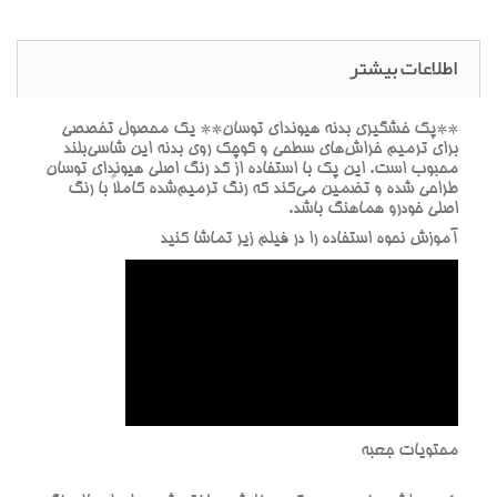
اطلاعات بیشتر
**پک خشگيري بدنه هيونداي توسان** يک محصول تخصصي
براي ترميم خراش‌هاي سطحي و کوچک روي بدنه اين شاسي‌بلند
محبوب است. اين پک با استفاده از کد رنگ اصلي هيونداي توسان
طراحي شده و تضمين مي‌کند که رنگ ترميم‌شده کاملاً با رنگ
اصلي خودرو هماهنگ باشد.
آموزش نحوه استفاده را در فيلم زير تماشا کنيد
محتويات جعبه