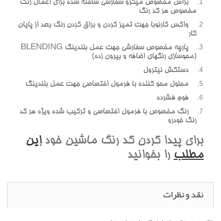
براش مخصوص ميکرو سفارشي ساخته شده براي اعمال رنگ
مخصوص هر کد رنگ
واکس کارنوبا جهت تميز کردن و براق کردن رنگ بعد از پايان
کار
پارچه مخصوص سفارشي جهت عمل بلندينگ BLENDING
(محوسازي رنگهاي اضافه و بيرون زده)
دستکش نيترول
محلول محو کننده با فرمول اختصاصي جهت عمل بلندينگ
فوم فشرده
رنگ مخصوص با فرمول اختصاصي و ترکيب شده ويژه هر کد
رنگ خودرو
براي پيدا کردن کد رنگ ماشين خود
اين
مطلب
را بخوانيد
نقد و نظرات