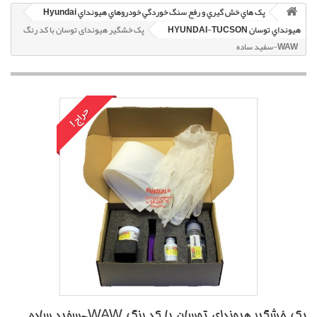
پک هاي خش گيري و رفع سنگ خوردگي خودروهاي هيونداي Hyundai
هيونداي توسان HYUNDAI-TUCSON
پک خشگير هیوندای توسان با کد رنگ
WAW-سفيد ساده
حراج!
پک خشگير هیوندای توسان با کد رنگ WAW-سفيد ساده