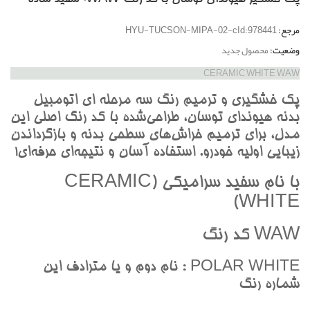
مرجع:
HYU-TUCSON-MIPA-02-cId:978441
وضعیت:
محصول جدید
CERAMIC WHITE WAW
پک خشگيري و ترميم رنگ سه مرحله اي اتومبيل
بدنه هيونداي توسان، طراحي‌شده با کد رنگ اصلي اين
مدل، براي ترميم خراش‌هاي سطحي بدنه و بازگرداندن
زيبايي اوليه خودرو. استفاده آسان و نتيجه‌اي حرفه‌اي!
با نام سفيد سراميکي (CERAMIC
WHITE)
WAW کد رنگ
POLAR WHITE : نام دوم و يا مترادف اين
شماره رنگ