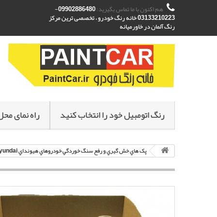
هم اکنون با ما تماس بگیرید:
09902886480-
03133210223 خانه رنگ خودرو ، تخصصی ترین مرکز
رنگ آلمان در خاورمیانه
رنگ اتومبیل خود را انتخاب کنید
راه نمای محل
پک هاي خش گيري و رفع سنگ خوردگي خودروهاي هيونداي Hyundai