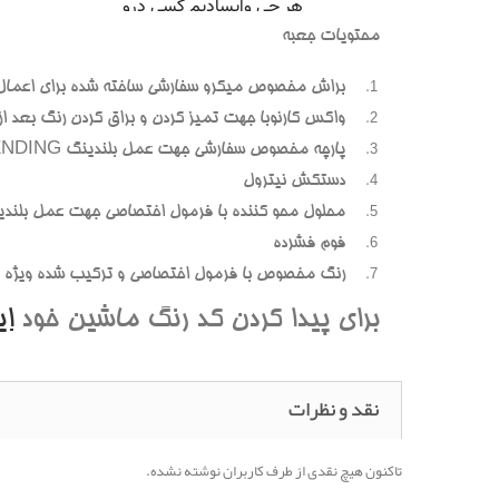
محتويات جعبه
براش مخصوص ميکرو سفارشي ساخته شده براي اعمال
واکس کارنوبا جهت تميز کردن و براق کردن رنگ بعد از پ
پارچه مخصوص سفارشي جهت عمل بلندينگ BLENDING (محوسازي رنگهاي اضافه و بيرون زده)
دستکش نيترول
محلول محو کننده با فرمول اختصاصي جهت عمل بلندي
فوم فشرده
رنگ مخصوص با فرمول اختصاصي و ترکيب شده ويژه هر
براي پيدا کردن کد رنگ ماشين خود
ا
نقد و نظرات
تاکنون هیچ نقدی از طرف کاربران نوشته نشده.