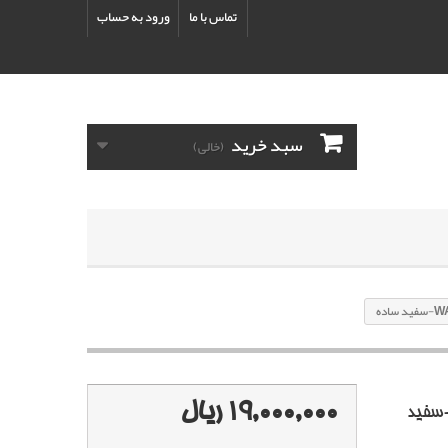
تماس با ما
ورود به حساب
سبد خرید
(خالی)
19,000,000 ریال
گير هیوندای توسان با کد رنگ WAB-سفيد