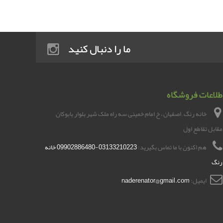
ما را دنبال کنید
طلاعات فروشگاه
خانه رنگ , اصفهان ، خ امام خمینی سه راه ملک شهر بلوار بابوکان
مقابل تقاطع اول
هم اکنون با ما تماس بگیرید:
03133210223-09902886480 خانه
رنگ
ایمیل:
naderenator@gmail.com