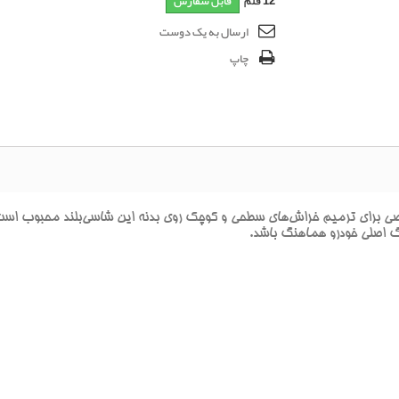
12
قلم
قابل سفارش
ارسال به یک دوست
چاپ
اي ترميم خراش‌هاي سطحي و کوچک روي بدنه اين شاسي‌بلند محبوب است. اي
نگ اصلي خودرو هماهنگ باشد.