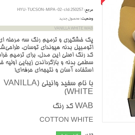
مرجع:
HYU-TUCSON-MIPA-02-cId:250257
وضعیت:
محصول جدید
VANILLA WHITE WAB
پک خشگيري و ترميم رنگ سه مرحله اي
اتومبيل بدنه هيونداي توسان، طراحي‌شد
کد رنگ اصلي اين مدل، براي ترميم خرا
سطحي بدنه و بازگرداندن زيبايي اوليه خو
استفاده آسان و نتيجه‌اي حرفه‌اي!
با نام سفيد وانيلي (VANILLA
WHITE)
WAB کد رنگ
COTTON WHITE