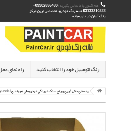
هم اکنون با ما تماس بگیرید:
09902886480-
03133210223 خانه رنگ خودرو ، تخصصی ترین مرکز
رنگ آلمان در خاورمیانه
رنگ اتومبیل خود را انتخاب کنید
راه نمای محل
پک هاي خش گيري و رفع سنگ خوردگي خودروهاي هيونداي Hyundai