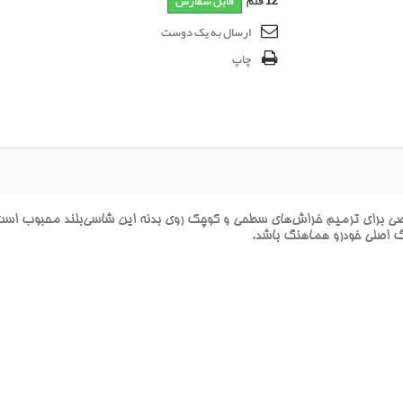
12
قلم
قابل سفارش
ارسال به یک دوست
چاپ
اي ترميم خراش‌هاي سطحي و کوچک روي بدنه اين شاسي‌بلند محبوب است. اي
نگ اصلي خودرو هماهنگ باشد.