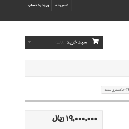
تماس با ما
ورود به حساب
سبد خرید
(خالی)
19,000,000 ریال
نگ TKG-