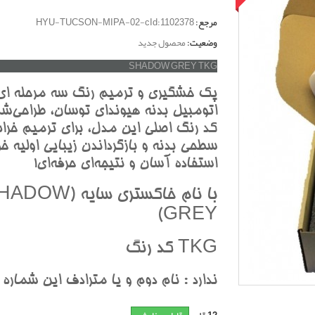
مرجع:
HYU-TUCSON-MIPA-02-cId:1102378
وضعیت:
محصول جدید
SHADOW GREY TKG
پک خشگيري و ترميم رنگ سه مرحله اي
اتومبيل بدنه هيونداي توسان، طراحي‌شد
کد رنگ اصلي اين مدل، براي ترميم خرا
سطحي بدنه و بازگرداندن زيبايي اوليه خو
استفاده آسان و نتيجه‌اي حرفه‌اي!
با نام خاکستري سايه (W
GREY)
TKG کد رنگ
ندارد : نام دوم و يا مترادف اين شماره