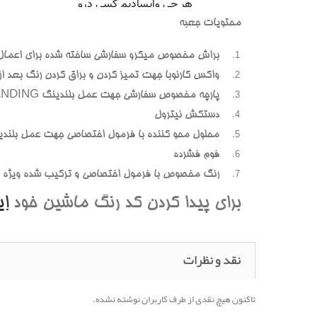
محتويات جعبه
براش مخصوص ميکرو سفارشي ساخته شده براي اعمال
واکس کارنوبا جهت تميز کردن و براق کردن رنگ بعد از پ
پارچه مخصوص سفارشي جهت عمل بلندينگ BLENDING (محوسازي رنگهاي اضافه و بيرون زده)
دستکش نيترول
محلول محو کننده با فرمول اختصاصي جهت عمل بلندي
فوم فشرده
رنگ مخصوص با فرمول اختصاصي و ترکيب شده ويژه هر
براي پيدا کردن کد رنگ ماشين خود
ا
نقد و نظرات
تاکنون هیچ نقدی از طرف کاربران نوشته نشده.