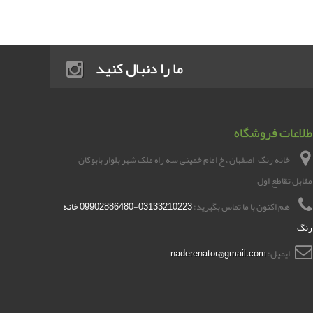
ما را دنبال کنید
طلاعات فروشگاه
خانه رنگ , اصفهان ، خ امام خمینی سه راه ملک شهر بلوار بابوکان
مقابل تقاطع اول
هم اکنون با ما تماس بگیرید:
03133210223-09902886480 خانه
رنگ
ایمیل:
naderenator@gmail.com