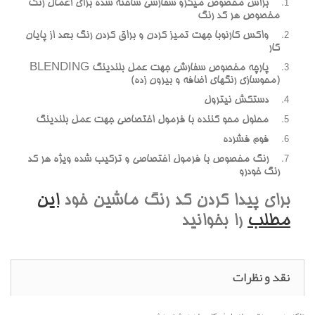
براش مخصوص ميکرو سفارشي ساخته شده براي اعمال رنگ
مخصوص هر کد رنگ
واکس کارنوبا جهت تميز کردن و براق کردن رنگ بعد از پايان
کار
پارچه مخصوص سفارشي جهت عمل بلندينگ BLENDING
(محوسازي رنگهاي اضافه و بيرون زده)
دستکش نيترول
محلول محو کننده با فرمول اختصاصي جهت عمل بلندينگ
فوم فشرده
رنگ مخصوص با فرمول اختصاصي و ترکيب شده ويژه هر کد
رنگ خودرو
براي پيدا کردن کد رنگ ماشين خود
اين
مطلب
را بخوانيد
نقد و نظرات