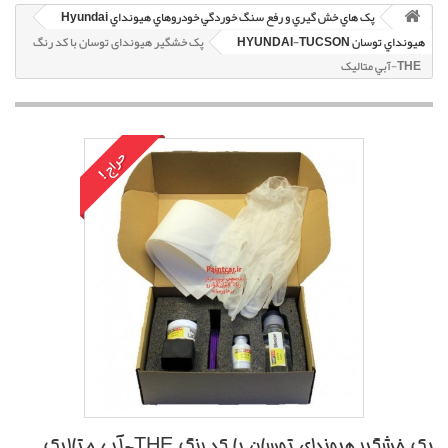
پک هاي خش گيري و رفع سنگ خوردگي خودروهاي هيونداي Hyundai
هيونداي توسان HYUNDAI-TUCSON
پک خشگير هیوندای توسان با کد رنگ
THE-آبي متاليک
حراج!
پک خشگير هیوندای توسان با کد رنگ THE-آبي متاليک