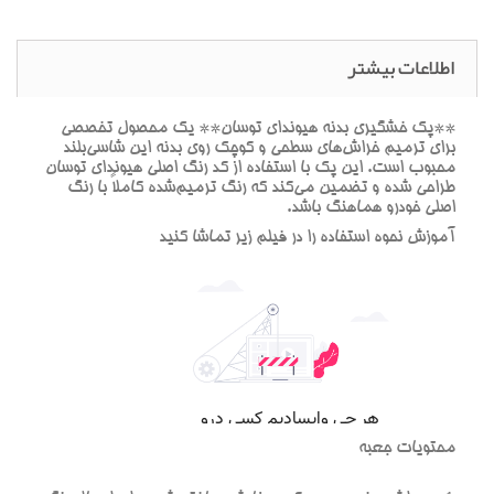
اطلاعات بیشتر
**پک خشگيري بدنه هيونداي توسان** يک محصول تخصصي
براي ترميم خراش‌هاي سطحي و کوچک روي بدنه اين شاسي‌بلند
محبوب است. اين پک با استفاده از کد رنگ اصلي هيونداي توسان
طراحي شده و تضمين مي‌کند که رنگ ترميم‌شده کاملاً با رنگ
اصلي خودرو هماهنگ باشد.
آموزش نحوه استفاده را در فيلم زير تماشا کنيد
محتويات جعبه