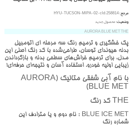
مرجع:
HYU-TUCSON-MIPA-02-cId:258814
وضعیت:
محصول جدید
AURORA BLUE MET THE
پک خشگيري و ترميم رنگ سه مرحله اي اتومبيل
بدنه هيونداي توسان، طراحي‌شده با کد رنگ اصلي اين
مدل، براي ترميم خراش‌هاي سطحي بدنه و بازگرداندن
زيبايي اوليه خودرو. استفاده آسان و نتيجه‌اي حرفه‌اي!
با نام آبي شفقي متاليک (AURORA
BLUE MET)
THE کد رنگ
BLUE ICE MET : نام دوم و يا مترادف اين
شماره رنگ