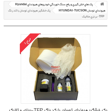
پک هاي خش گيري و رفع سنگ خوردگي خودروهاي هيونداي Hyundai
هيونداي توسان HYUNDAI-TUCSON
پک خشگير هیوندای توسان با کد رنگ
TFP-برنزي متاليک
حراج!
پک خشگير هیوندای توسان با کد رنگ TFP-برنزي متاليک