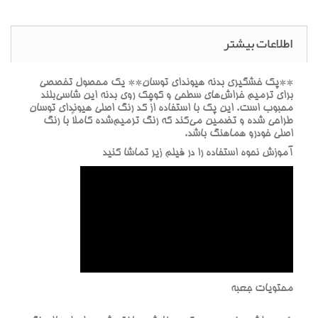
اطلاعات بیشتر
**پک خشگيري بدنه هيونداي توسان** يک محصول تخصصي
براي ترميم خراش‌هاي سطحي و کوچک روي بدنه اين شاسي‌بلند
محبوب است. اين پک با استفاده از کد رنگ اصلي هيونداي توسان
طراحي شده و تضمين مي‌کند که رنگ ترميم‌شده کاملاً با رنگ
اصلي خودرو هماهنگ باشد.
آموزش نحوه استفاده را در فيلم زير تماشا کنيد
محتويات جعبه