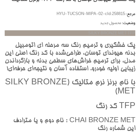
مرجع:
HYU-TUCSON-MIPA-02-cId:258815
وضعیت:
محصول جدید
SILKY BRONZE MET TFP
پک خشگيري و ترميم رنگ سه مرحله اي اتومبيل
بدنه هيونداي توسان، طراحي‌شده با کد رنگ اصلي اين
مدل، براي ترميم خراش‌هاي سطحي بدنه و بازگرداندن
زيبايي اوليه خودرو. استفاده آسان و نتيجه‌اي حرفه‌اي!
با نام برنز نرم متاليک (SILKY BRONZE
MET)
TFP کد رنگ
CHAI BRONZE MET : نام دوم و يا مترادف
اين شماره رنگ