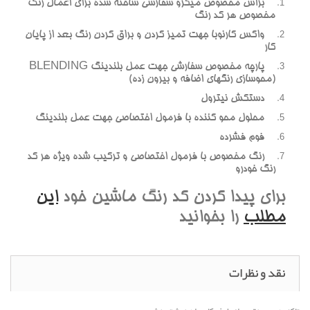
براش مخصوص ميکرو سفارشي ساخته شده براي اعمال رنگ
مخصوص هر کد رنگ
واکس کارنوبا جهت تميز کردن و براق کردن رنگ بعد از پايان
کار
پارچه مخصوص سفارشي جهت عمل بلندينگ BLENDING
(محوسازي رنگهاي اضافه و بيرون زده)
دستکش نيترول
محلول محو کننده با فرمول اختصاصي جهت عمل بلندينگ
فوم فشرده
رنگ مخصوص با فرمول اختصاصي و ترکيب شده ويژه هر کد
رنگ خودرو
براي پيدا کردن کد رنگ ماشين خود
اين
مطلب
را بخوانيد
نقد و نظرات