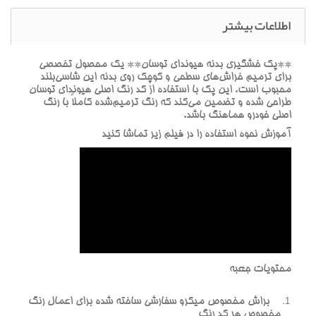
اطلاعات بیشتر
**پک خشگيري بدنه هيونداي توسان** يک محصول تخصصي
براي ترميم خراش‌هاي سطحي و کوچک روي بدنه اين شاسي‌بلند
محبوب است. اين پک با استفاده از کد رنگ اصلي هيونداي توسان
طراحي شده و تضمين مي‌کند که رنگ ترميم‌شده کاملاً با رنگ
اصلي خودرو هماهنگ باشد.
آموزش نحوه استفاده را در فيلم زير تماشا کنيد
محتويات جعبه
براش مخصوص ميکرو سفارشي ساخته شده براي اعمال رنگ
مخصوص هر کد رنگ