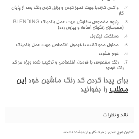
واکس کارنوبا جهت تميز کردن و براق کردن رنگ بعد از پايان
کار
پارچه مخصوص سفارشي جهت عمل بلندينگ BLENDING
(محوسازي رنگهاي اضافه و بيرون زده)
دستکش نيترول
محلول محو کننده با فرمول اختصاصي جهت عمل بلندينگ
فوم فشرده
رنگ مخصوص با فرمول اختصاصي و ترکيب شده ويژه هر کد
رنگ خودرو
براي پيدا کردن کد رنگ ماشين خود
اين
مطلب
را بخوانيد
نقد و نظرات
تاکنون هیچ نقدی از طرف کاربران نوشته نشده.