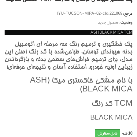
مرجع:
HYU-TUCSON-MIPA-02-cId:221869
وضعیت:
محصول جدید
ASH BLACK MICA TCM
پک خشگيري و ترميم رنگ سه مرحله اي اتومبيل
بدنه هيونداي توسان، طراحي‌شده با کد رنگ اصلي اين
مدل، براي ترميم خراش‌هاي سطحي بدنه و بازگرداندن
زيبايي اوليه خودرو. استفاده آسان و نتيجه‌اي حرفه‌اي!
با نام مشکي خاکستري ميکا (ASH
BLACK MICA)
TCM کد رنگ
BLACK MICA
10
قلم
قابل سفارش