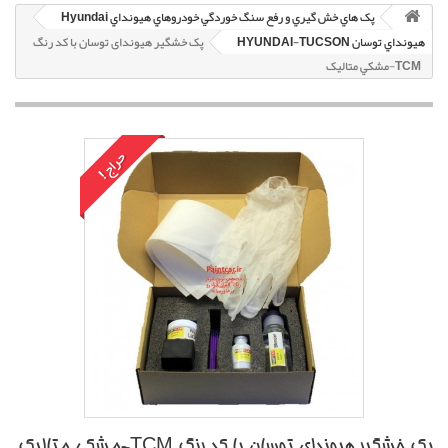
پک هاي خش گيري و رفع سنگ خوردگي خودروهاي هيونداي Hyundai
هيونداي توسان HYUNDAI-TUCSON
پک خشگير هیوندای توسان با کد رنگ
TCM-مشکي متاليک
حراج!
پک خشگير هیوندای توسان با کد رنگ TCM-مشکي متاليک