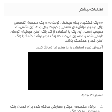
اطلاعات بیشتر
**پک خشگيري بدنه هيونداي توسان** يک محصول تخصصي
براي ترميم خراش‌هاي سطحي و کوچک روي بدنه اين شاسي‌بلند
محبوب است. اين پک با استفاده از کد رنگ اصلي هيونداي توسان
طراحي شده و تضمين مي‌کند که رنگ ترميم‌شده کاملاً با رنگ
اصلي خودرو هماهنگ باشد.
آموزش نحوه استفاده را در فيلم زير تماشا کنيد
محتويات جعبه
براش مخصوص ميکرو سفارشي ساخته شده براي اعمال رنگ
مخصوص هر کد رنگ