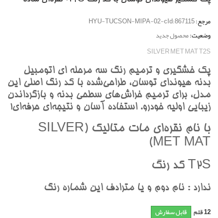
مرجع:
HYU-TUCSON-MIPA-02-cId:867115
وضعیت:
محصول جدید
SILVER MET MAT T2S
پک خشگيري و ترميم رنگ سه مرحله اي اتومبيل
بدنه هيونداي توسان، طراحي‌شده با کد رنگ اصلي اين
مدل، براي ترميم خراش‌هاي سطحي بدنه و بازگرداندن
زيبايي اوليه خودرو. استفاده آسان و نتيجه‌اي حرفه‌اي!
با نام نقره‌اي مات متاليک (SILVER
MET MAT)
T2S کد رنگ
ندارد : نام دوم و يا مترادف اين شماره رنگ
12
قلم
قابل سفارش