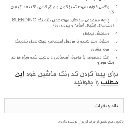
واکس کارنوبا جهت تميز کردن و براق کردن رنگ بعد از پايان
کار
پارچه مخصوص سفارشي جهت عمل بلندينگ BLENDING
(محوسازي رنگهاي اضافه و بيرون زده)
دستکش نيترول
محلول محو کننده با فرمول اختصاصي جهت عمل بلندينگ
فوم فشرده
رنگ مخصوص با فرمول اختصاصي و ترکيب شده ويژه هر کد
رنگ خودرو
براي پيدا کردن کد رنگ ماشين خود
اين
مطلب
را بخوانيد
نقد و نظرات
تاکنون هیچ نقدی از طرف کاربران نوشته نشده.