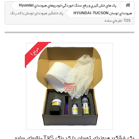
پک هاي خش گيري و رفع سنگ خوردگي خودروهاي هيونداي Hyundai
هيونداي توسان HYUNDAI-TUCSON
پک خشگير هیوندای توسان با کد رنگ
T2S-نقره‌اي ساده
حراج!
پک خشگير هیوندای توسان با کد رنگ T2S-نقره‌اي ساده