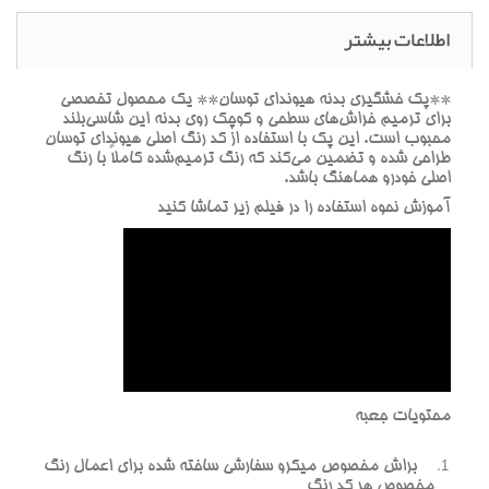
اطلاعات بیشتر
**پک خشگيري بدنه هيونداي توسان** يک محصول تخصصي
براي ترميم خراش‌هاي سطحي و کوچک روي بدنه اين شاسي‌بلند
محبوب است. اين پک با استفاده از کد رنگ اصلي هيونداي توسان
طراحي شده و تضمين مي‌کند که رنگ ترميم‌شده کاملاً با رنگ
اصلي خودرو هماهنگ باشد.
آموزش نحوه استفاده را در فيلم زير تماشا کنيد
محتويات جعبه
براش مخصوص ميکرو سفارشي ساخته شده براي اعمال رنگ
مخصوص هر کد رنگ