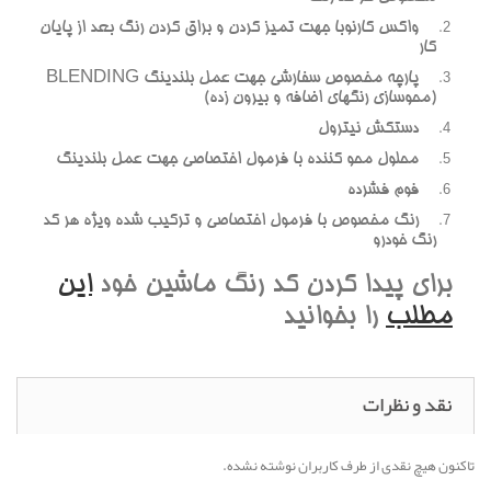
واکس کارنوبا جهت تميز کردن و براق کردن رنگ بعد از پايان
کار
پارچه مخصوص سفارشي جهت عمل بلندينگ BLENDING
(محوسازي رنگهاي اضافه و بيرون زده)
دستکش نيترول
محلول محو کننده با فرمول اختصاصي جهت عمل بلندينگ
فوم فشرده
رنگ مخصوص با فرمول اختصاصي و ترکيب شده ويژه هر کد
رنگ خودرو
براي پيدا کردن کد رنگ ماشين خود
اين
مطلب
را بخوانيد
نقد و نظرات
تاکنون هیچ نقدی از طرف کاربران نوشته نشده.