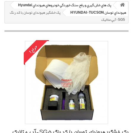
پک هاي خش گيري و رفع سنگ خوردگي خودروهاي هيونداي Hyundai
هيونداي توسان HYUNDAI-TUCSON
پک خشگير هیوندای توسان با کد رنگ
SG5-آبي متاليک
حراج!
پک خشگير هیوندای توسان با کد رنگ SG5-آبي متاليک