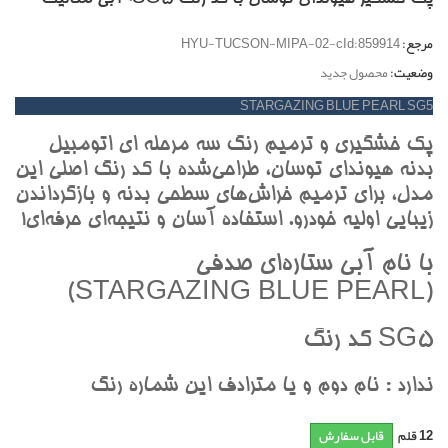
مرجع:
HYU-TUCSON-MIPA-02-cId:859914
وضعیت:
محصول جدید
STARGAZING BLUE PEARL SG5
پک خشگيري و ترميم رنگ سه مرحله اي اتومبيل
بدنه هيونداي توسان، طراحي‌شده با کد رنگ اصلي اين
مدل، براي ترميم خراش‌هاي سطحي بدنه و بازگرداندن
زيبايي اوليه خودرو. استفاده آسان و نتيجه‌اي حرفه‌اي!
با نام آبي ستاره‌اي صدفي
(STARGAZING BLUE PEARL)
SG5 کد رنگ
ندارد : نام دوم و يا مترادف اين شماره رنگ
12
قلم
قابل سفارش