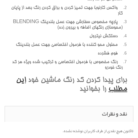
واکس کارنوبا جهت تميز کردن و براق کردن رنگ بعد از پايان
کار
پارچه مخصوص سفارشي جهت عمل بلندينگ BLENDING
(محوسازي رنگهاي اضافه و بيرون زده)
دستکش نيترول
محلول محو کننده با فرمول اختصاصي جهت عمل بلندينگ
فوم فشرده
رنگ مخصوص با فرمول اختصاصي و ترکيب شده ويژه هر کد
رنگ خودرو
براي پيدا کردن کد رنگ ماشين خود
اين
مطلب
را بخوانيد
نقد و نظرات
تاکنون هیچ نقدی از طرف کاربران نوشته نشده.