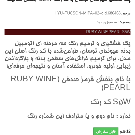
مرجع:
HYU-TUCSON-MIPA-02-cId:686468
وضعیت:
محصول جدید
RUBY WINE PEARL S5W
پک خشگيري و ترميم رنگ سه مرحله اي اتومبيل
بدنه هيونداي توسان، طراحي‌شده با کد رنگ اصلي اين
مدل، براي ترميم خراش‌هاي سطحي بدنه و بازگرداندن
زيبايي اوليه خودرو. استفاده آسان و نتيجه‌اي حرفه‌اي!
با نام بنفش قرمز صدفي (RUBY WINE
PEARL)
S5W کد رنگ
ندارد : نام دوم و يا مترادف اين شماره رنگ
12
قلم
قابل سفارش