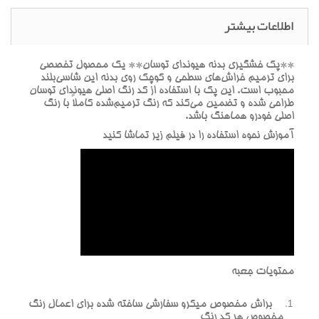
اطلاعات بیشتر
**پک خشگيري بدنه هيونداي توسان** يک محصول تخصصي
براي ترميم خراش‌هاي سطحي و کوچک روي بدنه اين شاسي‌بلند
محبوب است. اين پک با استفاده از کد رنگ اصلي هيونداي توسان
طراحي شده و تضمين مي‌کند که رنگ ترميم‌شده کاملاً با رنگ
اصلي خودرو هماهنگ باشد.
آموزش نحوه استفاده را در فيلم زير تماشا کنيد
محتويات جعبه
براش مخصوص ميکرو سفارشي ساخته شده براي اعمال رنگ
مخصوص هر کد رنگ