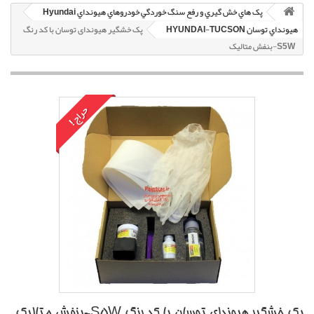
پک هاي خش گيري و رفع سنگ خوردگي خودروهاي هيونداي Hyundai
هيونداي توسان HYUNDAI-TUCSON
پک خشگير هیوندای توسان با کد رنگ
S5W-بنفش متاليک
حراج!
پک خشگير هیوندای توسان با کد رنگ S5W-بنفش متاليک