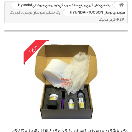
پک هاي خش گيري و رفع سنگ خوردگي خودروهاي هيونداي Hyundai
هيونداي توسان HYUNDAI-TUCSON
پک خشگير هیوندای توسان با کد رنگ
R2P-قرمز متاليک
حراج!
پک خشگير هیوندای توسان با کد رنگ R2P-قرمز متاليک