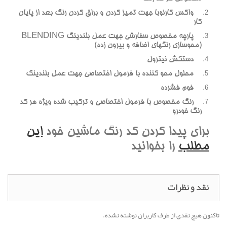
واکس کارنوبا جهت تميز کردن و براق کردن رنگ بعد از پايان
کار
پارچه مخصوص سفارشي جهت عمل بلندينگ BLENDING
(محوسازي رنگهاي اضافه و بيرون زده)
دستکش نيترول
محلول محو کننده با فرمول اختصاصي جهت عمل بلندينگ
فوم فشرده
رنگ مخصوص با فرمول اختصاصي و ترکيب شده ويژه هر کد
رنگ خودرو
براي پيدا کردن کد رنگ ماشين خود
اين
مطلب
را بخوانيد
نقد و نظرات
تاکنون هیچ نقدی از طرف کاربران نوشته نشده.