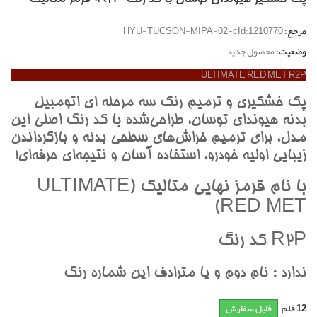
مرجع:
HYU-TUCSON-MIPA-02-cId:1210770
وضعیت:
محصول جدید
ULTIMATE RED MET R2P
پک خشگيري و ترميم رنگ سه مرحله اي اتومبيل
بدنه هيونداي توسان، طراحي‌شده با کد رنگ اصلي اين
مدل، براي ترميم خراش‌هاي سطحي بدنه و بازگرداندن
زيبايي اوليه خودرو. استفاده آسان و نتيجه‌اي حرفه‌اي!
با نام قرمز نهايي متاليک (ULTIMATE
RED MET)
R2P کد رنگ
ندارد : نام دوم و يا مترادف اين شماره رنگ
12
قلم
قابل سفارش