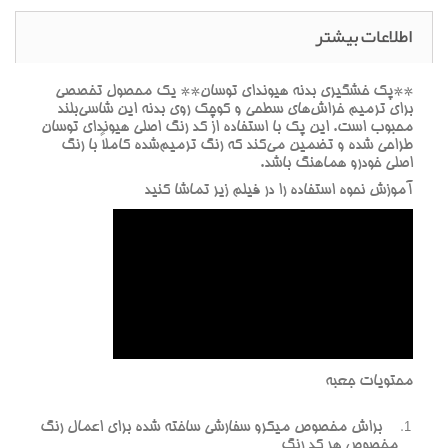
اطلاعات بیشتر
**پک خشگيري بدنه هيونداي توسان** يک محصول تخصصي
براي ترميم خراش‌هاي سطحي و کوچک روي بدنه اين شاسي‌بلند
محبوب است. اين پک با استفاده از کد رنگ اصلي هيونداي توسان
طراحي شده و تضمين مي‌کند که رنگ ترميم‌شده کاملاً با رنگ
اصلي خودرو هماهنگ باشد.
آموزش نحوه استفاده را در فيلم زير تماشا کنيد
محتويات جعبه
براش مخصوص ميکرو سفارشي ساخته شده براي اعمال رنگ
مخصوص هر کد رنگ