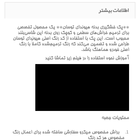
اطلاعات بیشتر
**پک خشگيري بدنه هيونداي توسان** يک محصول تخصصي
براي ترميم خراش‌هاي سطحي و کوچک روي بدنه اين شاسي‌بلند
محبوب است. اين پک با استفاده از کد رنگ اصلي هيونداي توسان
طراحي شده و تضمين مي‌کند که رنگ ترميم‌شده کاملاً با رنگ
اصلي خودرو هماهنگ باشد.
آموزش نحوه استفاده را در فيلم زير تماشا کنيد
محتويات جعبه
براش مخصوص ميکرو سفارشي ساخته شده براي اعمال رنگ
مخصوص هر کد رنگ