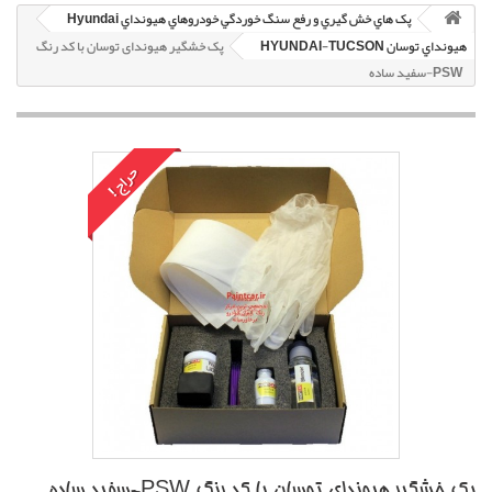
پک هاي خش گيري و رفع سنگ خوردگي خودروهاي هيونداي Hyundai
هيونداي توسان HYUNDAI-TUCSON
پک خشگير هیوندای توسان با کد رنگ
PSW-سفيد ساده
حراج!
پک خشگير هیوندای توسان با کد رنگ PSW-سفيد ساده