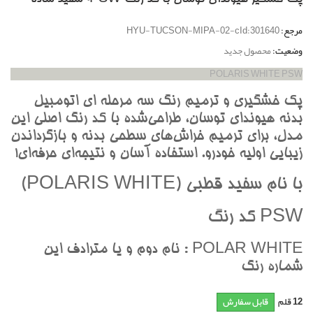
مرجع:
HYU-TUCSON-MIPA-02-cId:301640
وضعیت:
محصول جدید
POLARIS WHITE PSW
پک خشگيري و ترميم رنگ سه مرحله اي اتومبيل
بدنه هيونداي توسان، طراحي‌شده با کد رنگ اصلي اين
مدل، براي ترميم خراش‌هاي سطحي بدنه و بازگرداندن
زيبايي اوليه خودرو. استفاده آسان و نتيجه‌اي حرفه‌اي!
با نام سفيد قطبي (POLARIS WHITE)
PSW کد رنگ
POLAR WHITE : نام دوم و يا مترادف اين
شماره رنگ
12
قلم
قابل سفارش