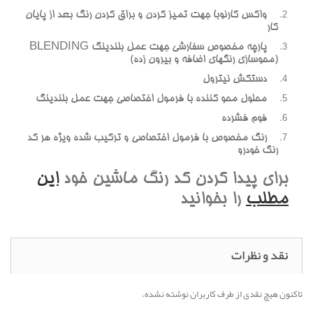
واکس کارنوبا جهت تميز کردن و براق کردن رنگ بعد از پايان
کار
پارچه مخصوص سفارشي جهت عمل بلندينگ BLENDING
(محوسازي رنگهاي اضافه و بيرون زده)
دستکش نيترول
محلول محو کننده با فرمول اختصاصي جهت عمل بلندينگ
فوم فشرده
رنگ مخصوص با فرمول اختصاصي و ترکيب شده ويژه هر کد
رنگ خودرو
براي پيدا کردن کد رنگ ماشين خود
اين
مطلب
را بخوانيد
نقد و نظرات
تاکنون هیچ نقدی از طرف کاربران نوشته نشده.