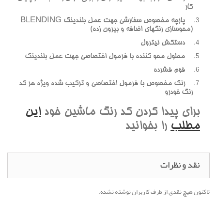
کار
پارچه مخصوص سفارشي جهت عمل بلندينگ BLENDING
(محوسازي رنگهاي اضافه و بيرون زده)
دستکش نيترول
محلول محو کننده با فرمول اختصاصي جهت عمل بلندينگ
فوم فشرده
رنگ مخصوص با فرمول اختصاصي و ترکيب شده ويژه هر کد
رنگ خودرو
براي پيدا کردن کد رنگ ماشين خود
اين
مطلب
را بخوانيد
نقد و نظرات
تاکنون هیچ نقدی از طرف کاربران نوشته نشده.