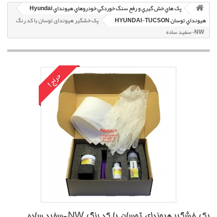
پک هاي خش گيري و رفع سنگ خوردگي خودروهاي هيونداي Hyundai
هيونداي توسان HYUNDAI-TUCSON
پک خشگير هیوندای توسان با کد رنگ
NW-سفيد ساده
حراج!
پک خشگير هیوندای توسان با کد رنگ NW-سفيد ساده