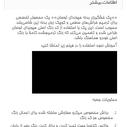
اطلاعات بیشتر
**پک خشگيري بدنه هيونداي توسان** يک محصول تخصصي
براي ترميم خراش‌هاي سطحي و کوچک روي بدنه اين شاسي‌بلند
محبوب است. اين پک با استفاده از کد رنگ اصلي هيونداي توسان
طراحي شده و تضمين مي‌کند که رنگ ترميم‌شده کاملاً با رنگ
اصلي خودرو هماهنگ باشد.
آموزش نحوه استفاده را در فيلم زير تماشا کنيد
محتويات جعبه
براش مخصوص ميکرو سفارشي ساخته شده براي اعمال رنگ
مخصوص هر کد رنگ
واکس کارنوبا جهت تميز کردن و براق کردن رنگ بعد از پايان