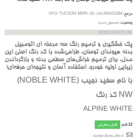
مرجع:
HYU-TUCSON-MIPA-01-cId:265421484
وضعیت:
محصول جدید
NOBLE WHITE NW
پک خشگيري و ترميم رنگ سه مرحله اي اتومبيل
بدنه هيونداي توسان، طراحي‌شده با کد رنگ اصلي اين
مدل، براي ترميم خراش‌هاي سطحي بدنه و بازگرداندن
زيبايي اوليه خودرو. استفاده آسان و نتيجه‌اي حرفه‌اي!
با نام سفيد نجيب (NOBLE WHITE)
NW کد رنگ
ALPINE WHITE
12
قلم
قابل سفارش
ارسال به یک دوست