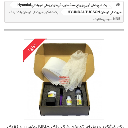
پک هاي خش گيري و رفع سنگ خوردگي خودروهاي هيونداي Hyundai
هيونداي توسان HYUNDAI-TUCSON
پک خشگير هیوندای توسان با کد رنگ
NN5-طوسي متاليک
حراج!
پک خشگير هیوندای توسان با کد رنگ NN5-طوسي متاليک