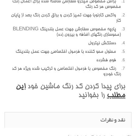
براش مخصوص ميکرو سفارشي ساخته شده براي اعمال رنگ
مخصوص هر کد رنگ
واکس کارنوبا جهت تميز کردن و براق کردن رنگ بعد از پايان
کار
پارچه مخصوص سفارشي جهت عمل بلندينگ BLENDING
(محوسازي رنگهاي اضافه و بيرون زده)
دستکش نيترول
محلول محو کننده با فرمول اختصاصي جهت عمل بلندينگ
فوم فشرده
رنگ مخصوص با فرمول اختصاصي و ترکيب شده ويژه هر کد
رنگ خودرو
براي پيدا کردن کد رنگ ماشين خود
اين
مطلب
را بخوانيد
نقد و نظرات