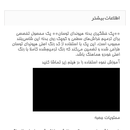
اطلاعات بیشتر
**پک خشگيري بدنه هيونداي توسان** يک محصول تخصصي
براي ترميم خراش‌هاي سطحي و کوچک روي بدنه اين شاسي‌بلند
محبوب است. اين پک با استفاده از کد رنگ اصلي هيونداي توسان
طراحي شده و تضمين مي‌کند که رنگ ترميم‌شده کاملاً با رنگ
اصلي خودرو هماهنگ باشد.
آموزش نحوه استفاده را در فيلم زير تماشا کنيد
محتويات جعبه