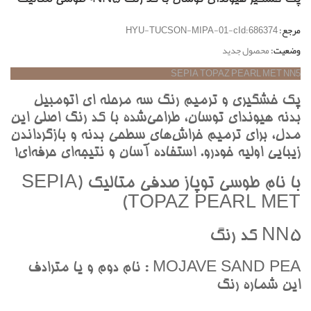
مرجع:
HYU-TUCSON-MIPA-01-cId:686374
وضعیت:
محصول جدید
SEPIA TOPAZ PEARL MET NN5
پک خشگيري و ترميم رنگ سه مرحله اي اتومبيل
بدنه هيونداي توسان، طراحي‌شده با کد رنگ اصلي اين
مدل، براي ترميم خراش‌هاي سطحي بدنه و بازگرداندن
زيبايي اوليه خودرو. استفاده آسان و نتيجه‌اي حرفه‌اي!
با نام طوسي توپاز صدفي متاليک (SEPIA
TOPAZ PEARL MET)
NN5 کد رنگ
MOJAVE SAND PEA : نام دوم و يا مترادف
اين شماره رنگ