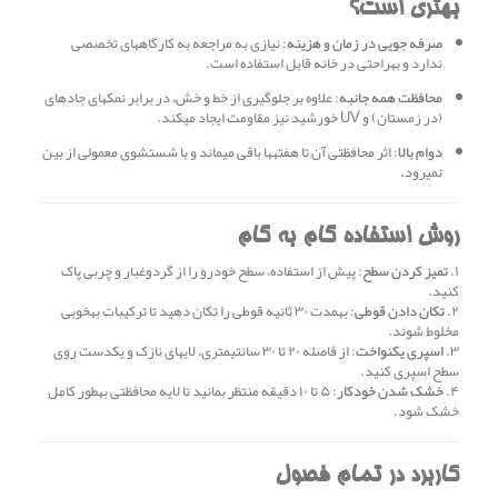
بهتری است؟
صرفه جویی در زمان و هزینه
: نیازی به مراجعه به کارگاههای تخصصی
ندارد و بهراحتی در خانه قابل استفاده است.
محافظت همه جانبه
: علاوه بر جلوگیری از خط و خش، در برابر نمکهای جادهای
(در زمستان) و UV خورشید نیز مقاومت ایجاد میکند.
دوام بالا
: اثر محافظتی آن تا هفتهها باقی میماند و با شستشوی معمولی از بین
نمیرود.
روش استفاده گام به گام
۱.
تمیز کردن سطح
: پیش از استفاده، سطح خودرو را از گردوغبار و چربی پاک
کنید.
۲.
تکان دادن قوطی
: بهمدت ۳۰ ثانیه قوطی را تکان دهید تا ترکیبات بهخوبی
مخلوط شوند.
۳.
اسپری یکنواخت
: از فاصله ۲۰ تا ۳۰ سانتیمتری، لایهای نازک و یکدست روی
سطح اسپری کنید.
۴.
خشک شدن خودکار
: ۵ تا ۱۰ دقیقه منتظر بمانید تا لایه محافظتی بهطور کامل
خشک شود.
کاربرد در تمام فصول