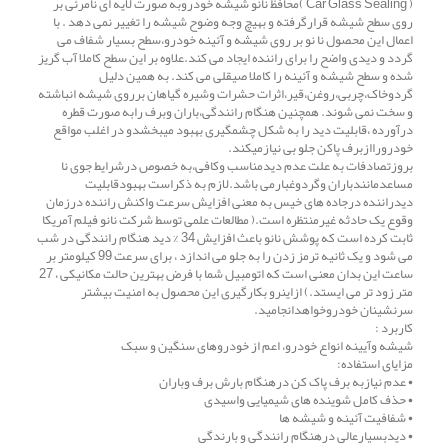
( Car Glass Sealing )محافظ نانو شیشه خودروبه صورت لایه ای نامرئی بر
روی سطح شیشه قرارگرفته و بهیچ وجه وضوح شیشه را تغییر نمی دهد . با
اعمال این محصول نا نو بر روی شیشه و آئینه خودرو،سطح بسیار شفاف می
گردد و دیدی واضح را برای راننده ایجاد می کند.علاوه بر این سطح کاملا آب گریز
شده و سطح شیشه و آئینه را کاملا صیقلی می کند. به همین دلیل
گردوخاک،چربی،روغن،قیر،اثرات حشرات وشیره گیاهان برروی شیشه انباشته
و سخت نمی شوند. همچنین هنگام رانندگی،باران وبرف رابه صورت قطره
درآورده ،قابلیت دید را به شکل چشمگیری بهبود میبخشدو در اغلب مواقع
خودروراازبرف پاکن جلو بی نیازمیکند.
بروزتصادفات به علت عدم دیدمناسب وکافی،به خصوص درشرایط جوی نا
مساعدمانندباران وگردوغبارمی باشد.لازم به ذکراست بهبودقابلیت
دیدراننده درجاده های خیس به معنی افزایش سرعت واکنش راننده درزمان
وقوع یک حادثه غیرمنتظره است.( مطالعات علمی توسط شرکت نانو فیلم آمریکا
ثابت کرده است که پوشش نانو باعث افزایش 34 % دید هنگام رانندگی در شب
می شود و یک ثانیه ترمز زدن را به جلو می اندازد ، برای سرعت 99 کیلومتر بر
ساعت این بدان معنی است که اتومبیل شما با فرض بهترین حالت مکانیکی ، 27
متر زود تر می ایستد.) ازاینرو بکارگیری این محصول به امنیت بیشتر
سرنشینان خودروخواهدانجامید.
کاربرد :
شیشه وآیینه انواع خودرو، اعم از خودروهای سنگین و سبک
مزایای استفاده:
• عدم نیازبه برف پاک کن درهنگام بارش برف وباران
• حذف کامل شوینده های شیمیایی واسیدی
• شفافیت آئینه و شیشه ها
• دیدبسیارعالی درهنگام رانندگی و بارندگی