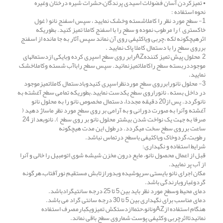
• تمیزکردن آسان فضولات اسیدی پرندگان،حشرات شیره درختان وغیره
نحوه استفاده :
1- سطح مورد نظر را کاملاشسته وخشک نمایید ، سپس اسفنج نانو ( غول
خاکستری ) را مرطوب نموده و سطح را با اسفنج کاملا تمیز کنید. بطوریکه
اثرهیچگونه لکه ،چربی ویاکثیفی روی آن نماند سپس آثار به جا مانده از اسفنج
برروی سطح را با دستمال کاملا پاک نمایید .
2 –محلول پیش تمیز کنندهAZرابر روی سطح اسپری کرده وبایکی ازدستمالهای
موجوددربسته سطح راکاملاتمیزنمائید. سپس سطح راباآب شسته وکاملاخشک
نمایید.
3- محلول نانورابرروی سطح موردنظراسپری کنیدوبادستمال کاملاتمیزموجود
در داخل بسته ، نانوراروی سطح یکدست نمایید.بطوریکه تمامی سطح آغشته به
نانوگردد. پس از20 دقیقه مجددا، دستمال مخصوص نانو را به محلول نانو
آغشته وآنرا به صورت دورانی و به آرامی بر روی سطح مورد نظر ماساژ دهید (
صرفا به جهت یک نواخت شدن بیشتر محلول نانو بر روی سطح ). نانوبعد از 24
ساعت برروی سطح سخت میگردد. درطول این مدت هیچگونه
رطوبت،گردوخاک ویاکثیفی باسطح درتماس نباشد.
شرایط استفاده و نگهداری:
قبل از اعمال محصول نانو، مایع درون مخزن شیشه شوی اتومبیل را خالی و آنرا
از آب پر نمایید.
مکان اجرای نانو بایستی سرپوشیده وبدورازتابش مستقیم نورآفتاب،هرگونه
گردوغباروبارندگی باشد.
دمای محیط وسطح مورد نظر باید بین 5 تا 25 درجه سانتیگرادباشد.
دمای مناسب برای نگهداری بین 5 تا 30 درجه سانتی گراد می باشد.
هنگام استفاده ازAZونانو،حتماازدستکش تمیزویکبارمصرف استفاده
نمائیدتااثرچربی وکثیفی پوست شماروی سطح باقی نماند.