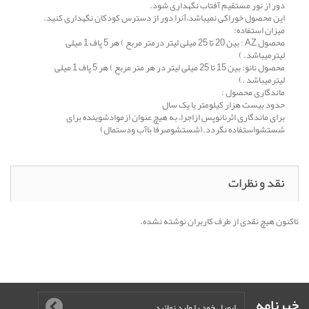
دور از نور مستقیم آفتاب نگهداری شود.
این محصول خوراکی نمیباشد،آنرا دور از دسترس کودکان نگهداری کنید.
میزان استفاده:
محصول AZ : بین 20 تا 25 میلی لیتر درمتر مربع ) هر 5 پاف 1 میلی
لیترمیباشد. )
محصول نانو: بین 15 تا 25 میلی لیتر در هر متر مربع ) هر 5 پاف 1 میلی
لیترمیباشد .)
ماندگاری محصول :
حدود بیست هزار کیلومتر یا یک سال
برای ماندگاری اثرنانوپس ازاجرا، به هیچ عنوان ازموادشوینده برای
شستشواستفاده نگردد.(شستشوصرفا باآب ودستمال)
نقد و نظرات
تاکنون هیچ نقدی از طرف کاربران نوشته نشده.
خبرنامه