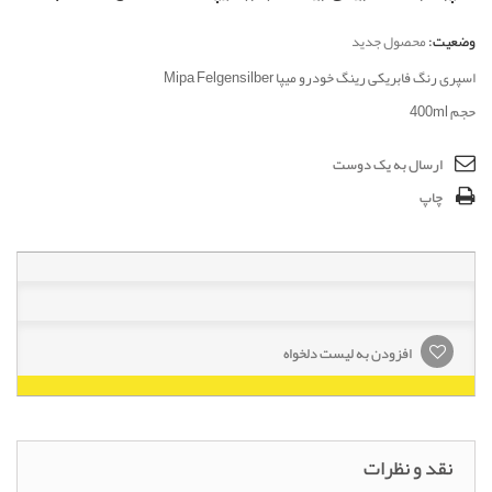
وضعیت:
محصول جدید
اسپری رنگ فابریکی رینگ خودرو میپا Mipa Felgensilber
حجم 400ml
ارسال به یک دوست
چاپ
افزودن به لیست دلخواه
نقد و نظرات