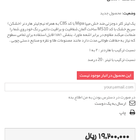
وضعیت:
محصول جدید
یک لیتر کلر دوجزئی ضد خش میپا Mipa با کد C85 به همراه نیم لیتر هاردنر (خشکن)
سریع خشک با کد MS10 ساخت آلمان شفافیت و براقیت دائمی رنگ خودروی شما را
ضمانت میکند مقاوم در برابر اشعه ماوراء بنفش (uv) قابل استفاده برای تمامی سطوح
که نیاز به حفاظت طولانی مدت دارد مانند مصنوعات طلا و نقزه و صنایع دستی چوبی .
نسبت ترکیب با هاردنر : ۲ به ۱
نسبت ترکیب با تینر : 20 درصد
این محصول در انبار موجود نیست
در صورت در دسترس بودن به من اطلاع بده
ارسال به یک دوست
چاپ
19,200,000 ریال