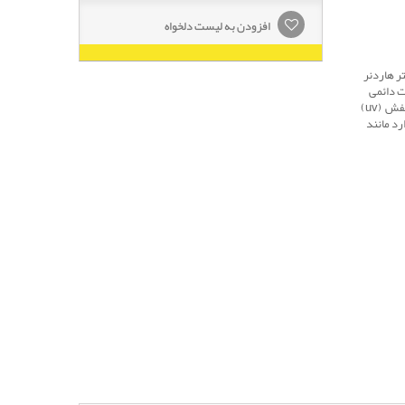
افزودن به لیست دلخواه
C به همراه نیم لیتر هاردنر
براقیت دائمی
رنگ خودروی شما را ضمانت میکند مقاوم در برابر اشعه ماوراء بنفش (uv)
رد مانند