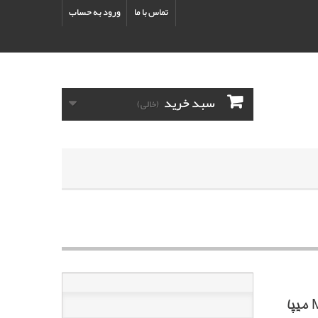
تماس با ما
ورود به حساب
سبد خرید
(خالی)
کلیر دوجزئی نرمال+هاردنر MS C210 + MS 10 میپا