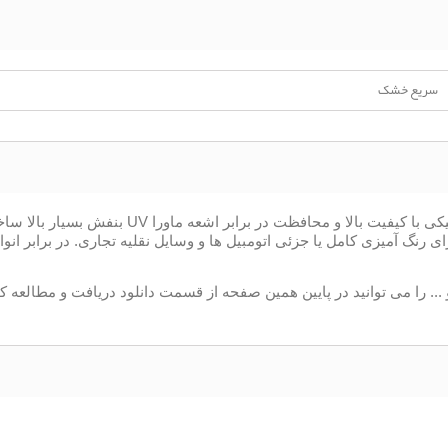
سریع خشک
Mipa 2K-MS-Clearcoat C 210 LV بر اساس رزین اکر
نگ آمیزی کامل یا جزئی اتومبیل ها و وسایل نقلیه تجاری. در برابر انوا
 می توانید در پایین همین صفحه از قسمت دانلود دریافت و مطالعه کن