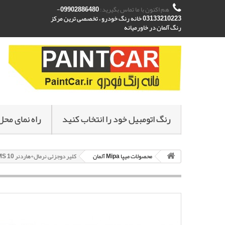
هم اکنون با ما تماس بگیرید:
09902886480-
03133210223 خانه رنگ خودرو ، تخصصی ترین مرکز
رنگ آلمان در خاورمیانه
رنگ اتومبیل خود را انتخاب کنید
راه نمای محل
محصولات میپا Mipa آلمان
کلیر دوجزئی نرمال+هاردنر MS C210 + MS 10 میپا Mipa ساخت آلمان