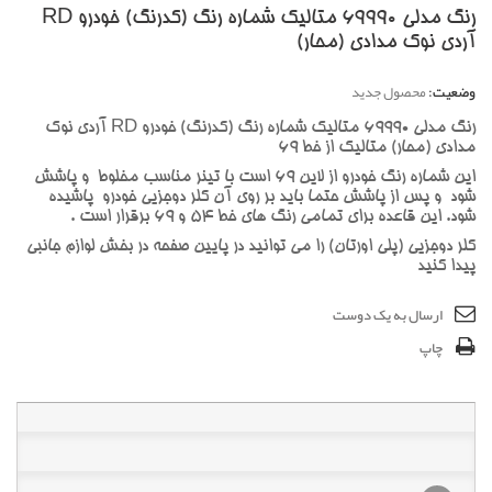
رنگ مدلی 69990 متالیک شماره رنگ (کدرنگ) خودرو RD
آردی نوک مدادی (محار)
وضعیت:
محصول جدید
رنگ مدلی 69990 متالیک شماره رنگ (کدرنگ) خودرو RD آردی نوک
مدادی (محار) متالیک از خط 69
این شماره رنگ خودرو از لاین 69 است با تینر مناسب مخلوط و پاشش
شود و پس از پاشش حتما باید بر روی آن کلر دوجزیی خودرو پاشیده
شود. این قاعده برای تمامی رنگ های خط 54 و 69 برقرار است .
کلر دوجزیی (پلی اورتان) را می توانید در پایین صفحه در بخش لوازم جانبی
پیدا کنید
ارسال به یک دوست
چاپ