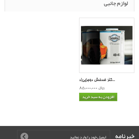
لوازم جانبی
کلر ضدخش دوجزیی(د...
85,000,000 ریال
افزودن به سبد خرید
خبرنامه