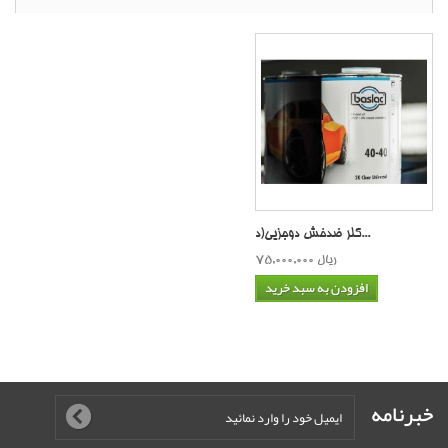
کلر ضدخش دوجزیی(د...
75,000,000 ریال
افزودن به سبد خرید
خبرنامه