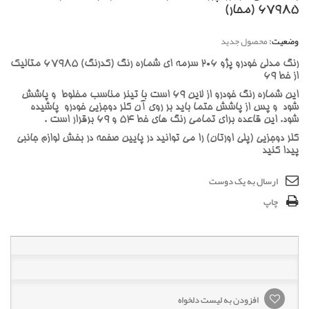
67985 (محار)
وضعیت:
محصول جدید
رنگ مدلی خودرو پژو 206 سرمه ای شماره رنگ (کدرنگ) 67985 متالیک
از خط 69
این شماره رنگ خودرو از لاین 69 است با تینر مناسب مخلوط و پاشش
شود و پس از پاشش حتما باید بر روی آن کلر دوجزیی خودرو پاشیده
شود. این قاعده برای تمامی رنگ های خط 54 و 69 برقرار است .
کلر دوجزیی (پلی اورتان) را می توانید در پایین صفحه در بخش لوازم جانبی
پیدا کنید
ارسال به یک دوست
چاپ
افزودن به لیست دلخواه