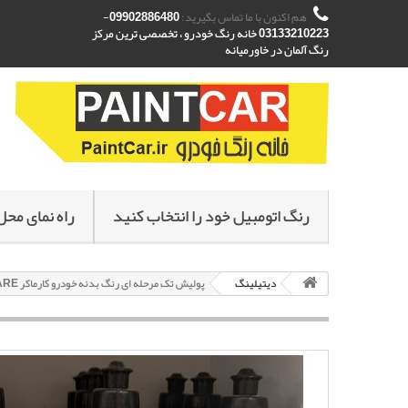
هم اکنون با ما تماس بگیرید:
09902886480-
03133210223 خانه رنگ خودرو ، تخصصی ترین مرکز
رنگ آلمان در خاورمیانه
رنگ اتومبیل خود را انتخاب کنید
راه نمای محل
دیتیلینگ
پولیش تک مرحله ای رنگ بدنه خودرو کارماکر CARMA CARE مدل ONE-STEP وزن 1000گرم