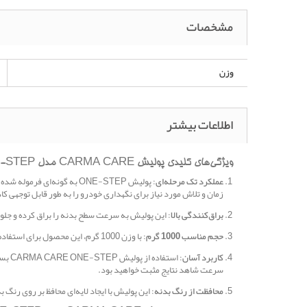
مشخصات
وزن
اطلاعات بیشتر
ویژگی‌های کلیدی پولیش CARMA CARE مدل ONE-STEP:
عملکرد تک مرحله‌ای
: پولیش ONE-STEP به گونه
زمان و تلاش مورد نیاز برای نگهداری خودرو را به طور قابل توجهی 
براق‌کنندگی بالا
: این پولیش به سرعت سطح بدنه را براق کرده و جلوه
حجم مناسب 1000 گرم
: با وزن 1000 گرم، این محصول برای استفاده‌های مکرر و برای افرادی که به نگهداری از خودروهای خود اهمیت می‌دهند، بسیار مناسب است. این حجم می‌تواند نیاز چندین خودرو را برآورده کند.
کاربرد آسان
: اس
سرعت شاهد نتایج مثبت خواهید بود.
محافظت از رنگ بدنه
: این پولیش با ایجاد لایه‌ای محافظ بر روی رنگ بدنه، از آسیب‌های ناشی از UV، آلودگی‌ها و شرایط جوی