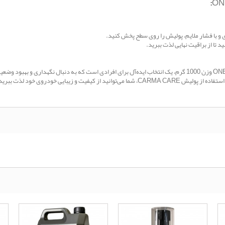
ای و با فشار ملایم، پولیش را روی سطح پخش کنید.
د تا از براقیت نهایی لذت ببرید.
پولیش تک مرحله‌ای رنگ بدنه خودرو CARMA CARE مدل ONE-STEP وزن 1000 گرم، یک انتخاب ایده‌آل برای افرادی است ک
و زیبایی خودروی خود لذت ببرید.