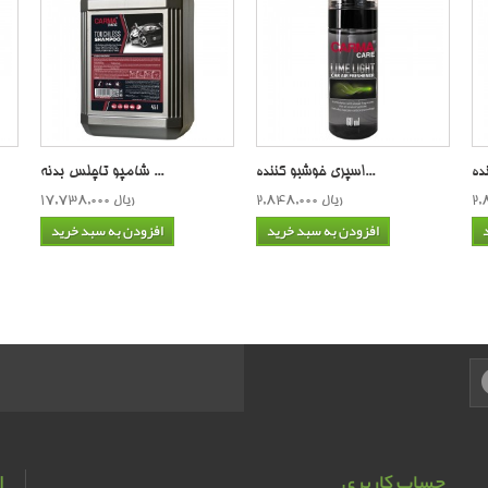
اسپری خوشبو كننده...
شامپو تاچلس بدنه ...
2,848,000 ریال
17,738,000 ریال
افزودن به سبد خرید
افزودن به سبد خرید
حساب کاربری
ا