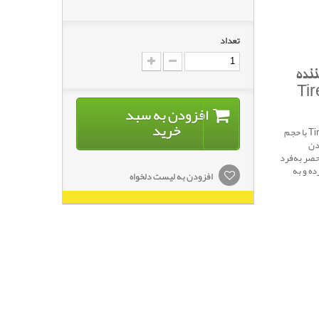
تعداد
نده
Tire Shi
افزودن به سبد
خرید
واکسر لاستیک و براق‌کننده تایر CARMA CARE مدل Tire Shine با حجم
دن
حصر به‌فرد
ده و به
افزودن به لیست دلخواه