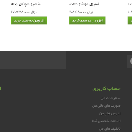
اسپری خوشبو كننده...
شامپو تاچلس بدنه ...
2,848,000 ریال
17,738,000 ریال
افزودن به سبد خرید
افزودن به سبد خرید
حساب کاربری
ا
سفارشات من
صورت های مالی من
آدرس های من
اطلاعات شخصی شما
تخفیف های من