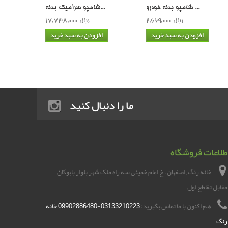
شامپو بدنه خودرو ...
شامپو سرامیک بدنه...
2,669,000 ریال
17,738,000 ریال
افزودن به سبد خرید
افزودن به سبد خرید
ما را دنبال کنید
طلاعات فروشگاه
خانه رنگ , اصفهان ، خ امام خمینی سه راه ملک شهر بلوار بابوکان
مقابل تقاطع اول
هم اکنون با ما تماس بگیرید:
03133210223-09902886480 خانه
رنگ