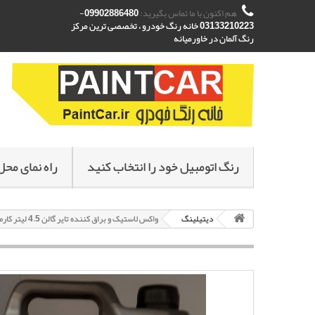
هم اکنون با ما تماس بگیرید:
09902886480-
03133210223 خانه رنگ خودرو ، تخصصی ترین مرکز
رنگ آلمان در خاورمیانه
رنگ اتومبیل خود را انتخاب کنید
راه نمای محل
دیتیلینگ
واکس لاستیک و براق کننده تایر گالن 4.5 لیتر کارماکر Carma Care Tire Shine 4.5L