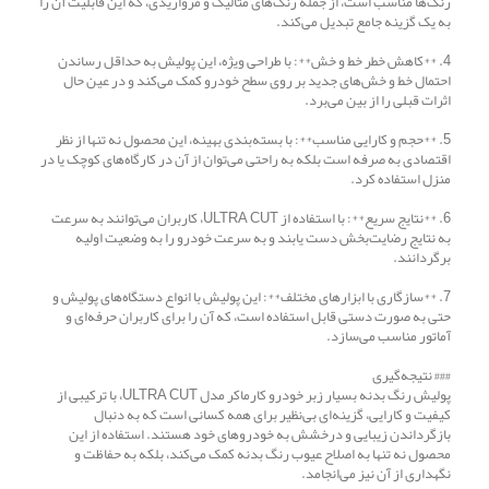
رنگ‌ها مناسب است، از جمله رنگ‌های متالیک و مرواریدی، که این قابلیت آن را
به یک گزینه جامع تبدیل می‌کند.
4. **کاهش خطر خط و خش**: با طراحی ویژه، این پولیش به حداقل رساندن
احتمال خط و خش‌های جدید بر روی سطح خودرو کمک می‌کند و در عین حال
اثرات قبلی را از بین می‌برد.
5. **حجم و کارایی مناسب**: با بسته‌بندی بهینه، این محصول نه تنها از نظر
اقتصادی به صرفه است بلکه به راحتی می‌توان از آن در کارگاه‌های کوچک یا در
منزل استفاده کرد.
6. **نتایج سریع**: با استفاده از ULTRA CUT، کاربران می‌توانند به سرعت
به نتایج رضایت‌بخش دست یابند و به سرعت خودرو را به وضعیت اولیه
برگردانند.
7. **سازگاری با ابزارهای مختلف**: این پولیش با انواع دستگاه‌های پولیش و
حتی به صورت دستی قابل استفاده است، که آن را برای کاربران حرفه‌ای و
آماتور مناسب می‌سازد.
### نتیجه‌گیری
پولیش رنگ بدنه بسیار زبر خودرو کارماکر مدل ULTRA CUT، با ترکیبی از
کیفیت و کارایی، گزینه‌ای بی‌نظیر برای همه کسانی است که به دنبال
بازگرداندن زیبایی و درخشش به خودروهای خود هستند. استفاده از این
محصول نه تنها به اصلاح عیوب رنگ بدنه کمک می‌کند، بلکه به حفاظت و
نگهداری از آن نیز می‌انجامد.