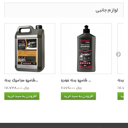
لوازم جانبی
شامپو بدنه خودرو ...
شامپو سرامیک بدنه...
2,669,000 ریال
17,738,000 ریال
خرید
افزودن به سبد خرید
افزودن به سبد خرید