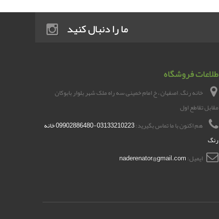
ما را دنبال کنید
طلاعات فروشگاه
خانه رنگ , اصفهان ، خ امام خمینی سه راه ملک شهر بلوار بابوکان
مقابل تقاطع اول
هم اکنون با ما تماس بگیرید:
03133210223-09902886480 خانه
رنگ
ایمیل:
naderenator@gmail.com