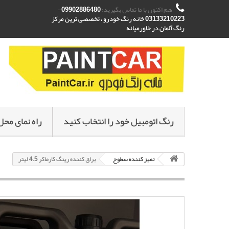
هم اکنون با ما تماس بگیرید:
09902886480-
03133210223 خانه رنگ خودرو ، تخصصی ترین مرکز
رنگ آلمان در خاورمیانه
رنگ اتومبیل خود را انتخاب کنید
راه نمای محل
تمیز کننده سطوح
براق کننده رینگ کارماکر 4.5 لیتر