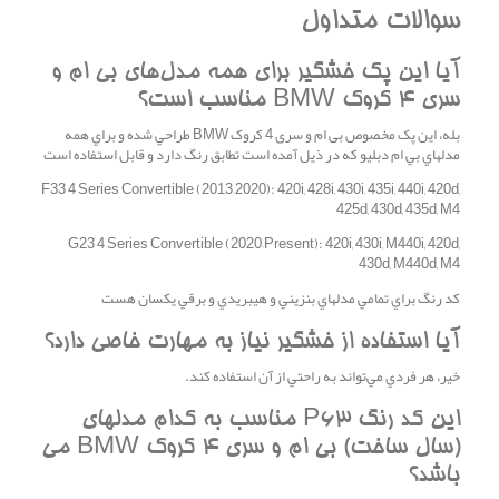
سوالات متداول
آيا اين پک خشگير براي همه مدل‌هاي بی ام و
سری 4 کروک BMW مناسب است؟
بله، اين پک مخصوص بی ام و سری 4 کروک BMW طراحي شده و براي همه
مدلهاي بي ام دبليو که در ذيل آمده است تطابق رنگ دارد و قابل استفاده است
F33 4 Series Convertible (2013–2020): 420i, 428i, 430i, 435i, 440i, 420d,
425d, 430d, 435d, M4
G23 4 Series Convertible (2020–Present): 420i, 430i, M440i, 420d,
430d, M440d, M4
کد رنگ براي تمامي مدلهاي بنزيني و هيبريدي و برقي يکسان هست
آيا استفاده از خشگير نياز به مهارت خاصي دارد؟
خير، هر فردي مي‌تواند به راحتي از آن استفاده کند.
اين کد رنگ P63 مناسب به کدام مدلهاي
(سال ساخت) بی ام و سری 4 کروک BMW مي
باشد؟