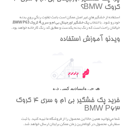
کروک BMW؟
استفاده از خشگيرهاي غير اصل ممکن است باعث تفاوت رنگي روي بدنه
خودرو شود. با انتخاب
پک خشگير اورجينال بی ام و سری 4 کروک BMW P63
،
خيالتان راحت است که رنگ بدنه يکدست و مطابق کد رنگ کارخانه خواهد بود.
ويدئو آموزش استفاده
خريد پک خشگير بی ام و سری 4 کروک
BMW P63
شما مي‌توانيد همين حالا اين محصول را از فروشگاه ما تهيه کنيد. با ثبت
سفارش، محصول در کوتاه‌ترين زمان ممکن برايتان ارسال خواهد شد.