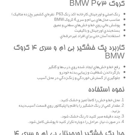
کروک BMW P63
رنگ اصلي و اورجينال کارخانه (کد رنگ P63 – نقره‌اي کشمير يخ‌زده متاليک)
مناسب مدل‌هاي بی ام و سری 4 کروک BMW
پوشش عالي روي خط و خش‌هاي سطحي و عميق
بسته‌بندي اورجينال و باکيفيت
استفاده آسان حتي براي افراد غيرحرفه‌اي
کاربرد پک خشگير بی ام و سری 4 کروک
BMW
رفع خط و خش‌هاي ايجاد شده روي درب‌ها و گلگير
بازگرداندن شفافيت و زيبايي بدنه خودرو
جلوگيري از گسترش خوردگي و زنگ‌زدگي در محل آسيب
نحوه استفاده
محل خط و خش را کاملاً تميز و خشک کنيد.
مقدار کمي از رنگ خشگير را با قلم يا اپليکاتور روي قسمت آسيب‌ديده
بزنيد.
چند دقيقه صبر کنيد تا رنگ خشک شود.
در صورت نياز، مراحل را دوباره تکرار کنيد تا پوشش کامل شود.
چرا پک خشگير اورجينال بی ام و سری 4