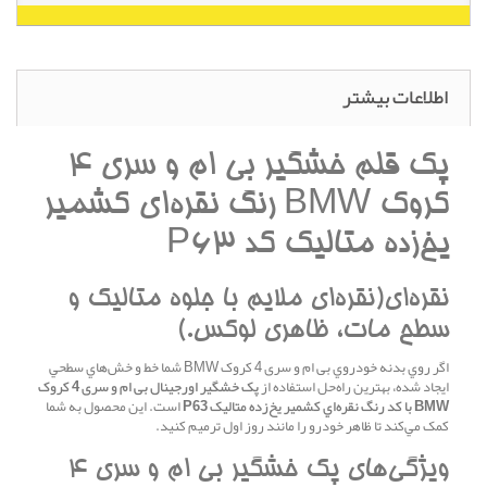
اطلاعات بیشتر
پک قلم خشگير بی ام و سری 4
کروک BMW رنگ نقره‌اي کشمير
يخ‌زده متاليک کد P63
نقره‌اي(نقره‌اي ملايم با جلوه متاليک و
سطح مات، ظاهري لوکس.)
اگر روي بدنه خودروي بی ام و سری 4 کروک BMW شما خط و خش‌هاي سطحي
ايجاد شده، بهترين راه‌حل استفاده از
پک خشگير اورجينال بی ام و سری 4 کروک
BMW با کد رنگ نقره‌اي کشمير يخ‌زده متاليک P63
است. اين محصول به شما
کمک مي‌کند تا ظاهر خودرو را مانند روز اول ترميم کنيد.
ويژگي‌هاي پک خشگير بی ام و سری 4