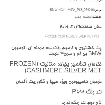
مرجع:
BMW-4Con-MIPA_P63_974016
وضعیت:
محصول جدید
سال ساخت2019-2021
FROZEN CASHMERE SILVER MET P63
پک خشگيري و ترميم رنگ سه مرحله اي اتومبيل
BMW بي ام و سري4 کروک
نقره‌اي کشمير يخ‌زده متاليک (FROZEN
CASHMERE SILVER MET)
فرمول کامپيوتري ويژه ميپا و گلازوريت آلمان
کد رنگ P63
نام دوم کد رنگ:ندارد