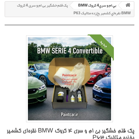
بي ام و سري4 کروک BMW
پک قلم خشگير بی ام و سری 4 کروک
BMW نقره‌اي کشمير يخ‌زده متاليک P63
جدید
پک قلم خشگير بی ام و سری 4 کروک BMW نقره‌اي کشمير
يخ‌زده متاليک P63