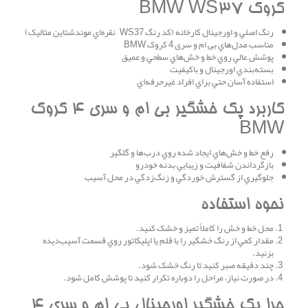
کروک BMW WS37
رنگ اصلي و اورجينال کارخانه (کد رنگ WS37 – نقره‌اي موندشتاين متاليک)
مناسب مدل‌هاي بی ام و سری 4 کروک BMW
پوشش عالي روي خط و خش‌هاي سطحي و عميق
بسته‌بندي اورجينال و باکيفيت
استفاده آسان حتي براي افراد غيرحرفه‌اي
کاربرد پک خشگير بی ام و سری 4 کروک
BMW
رفع خط و خش‌هاي ايجاد شده روي درب‌ها و گلگير
بازگرداندن شفافيت و زيبايي بدنه خودرو
جلوگيري از گسترش خوردگي و زنگ‌زدگي در محل آسيب
نحوه استفاده
محل خط و خش را کاملاً تميز و خشک کنيد.
مقدار کمي از رنگ خشگير را با قلم يا اپليکاتور روي قسمت آسيب‌ديده
بزنيد.
چند دقيقه صبر کنيد تا رنگ خشک شود.
در صورت نياز، مراحل را دوباره تکرار کنيد تا پوشش کامل شود.
چرا پک خشگير اورجينال بی ام و سری 4