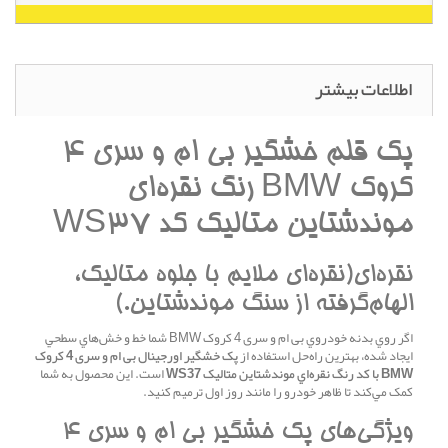
اطلاعات بیشتر
پک قلم خشگير بی ام و سری 4
کروک BMW رنگ نقره‌اي
موندشتاين متاليک کد WS37
نقره‌اي(نقره‌اي ملايم با جلوه متاليک،
الهام‌گرفته از سنگ موندشتاين.)
اگر روي بدنه خودروي بی ام و سری 4 کروک BMW شما خط و خش‌هاي سطحي
ايجاد شده، بهترين راه‌حل استفاده از
پک خشگير اورجينال بی ام و سری 4 کروک
BMW با کد رنگ نقره‌اي موندشتاين متاليک WS37
است. اين محصول به شما
کمک مي‌کند تا ظاهر خودرو را مانند روز اول ترميم کنيد.
ويژگي‌هاي پک خشگير بی ام و سری 4