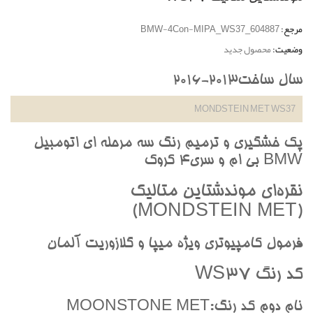
مرجع:
BMW-4Con-MIPA_WS37_604887
وضعیت:
محصول جدید
سال ساخت2013-2016
MONDSTEIN MET WS37
پک خشگيري و ترميم رنگ سه مرحله اي اتومبيل
BMW بي ام و سري4 کروک
نقره‌اي موندشتاين متاليک
(MONDSTEIN MET)
فرمول کامپيوتري ويژه ميپا و گلازوريت آلمان
کد رنگ WS37
نام دوم کد رنگ:MOONSTONE MET