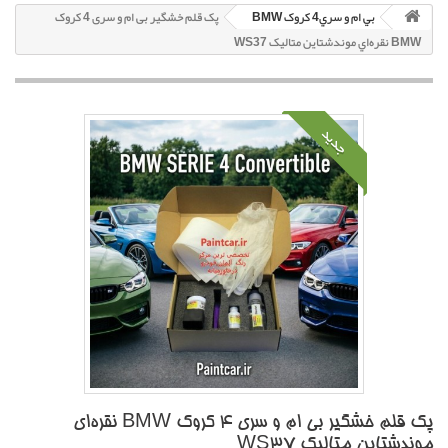
بي ام و سري4 کروک BMW
پک قلم خشگير بی ام و سری 4 کروک
BMW نقره‌اي موندشتاين متاليک WS37
جدید
پک قلم خشگير بی ام و سری 4 کروک BMW نقره‌اي
موندشتاين متاليک WS37