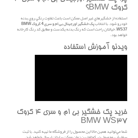
کروک BMW؟
استفاده از خشگيرهاي غير اصل ممکن است باعث تفاوت رنگي روي بدنه
خودرو شود. با انتخاب
پک خشگير اورجينال بی ام و سری 4 کروک BMW
WS37
، خيالتان راحت است که رنگ بدنه يکدست و مطابق کد رنگ کارخانه
خواهد بود.
ويدئو آموزش استفاده
خريد پک خشگير بی ام و سری 4 کروک
BMW WS37
شما مي‌توانيد همين حالا اين محصول را از فروشگاه ما تهيه کنيد. با ثبت
سفارش، محصول در کوتاه‌ترين زمان ممکن برايتان ارسال خواهد شد.