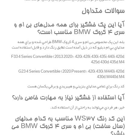
سوالات متداول
آيا اين پک خشگير براي همه مدل‌هاي بی ام و
سری 4 کروک BMW مناسب است؟
بله، اين پک مخصوص بی ام و سری 4 کروک BMW طراحي شده و براي همه
مدلهاي بي ام دبليو که در ذيل آمده است تطابق رنگ دارد و قابل استفاده است
F33 4 Series Convertible (2013–2020): 420i, 428i, 430i, 435i, 440i, 420d,
425d, 430d, 435d, M4
G23 4 Series Convertible (2020–Present): 420i, 430i, M440i, 420d,
430d, M440d, M4
کد رنگ براي تمامي مدلهاي بنزيني و هيبريدي و برقي يکسان هست
آيا استفاده از خشگير نياز به مهارت خاصي دارد؟
خير، هر فردي مي‌تواند به راحتي از آن استفاده کند.
اين کد رنگ WS37 مناسب به کدام مدلهاي
(سال ساخت) بی ام و سری 4 کروک BMW مي
باشد؟