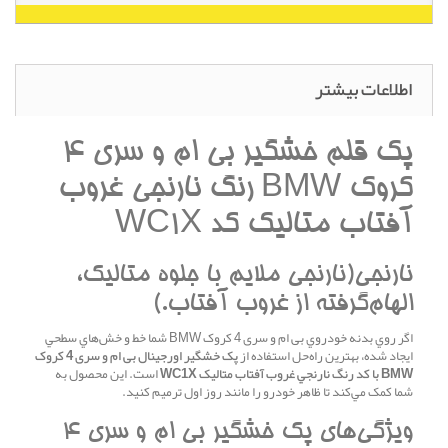
اطلاعات بیشتر
پک قلم خشگير بی ام و سری 4
کروک BMW رنگ نارنجي غروب
آفتاب متاليک کد WC1X
نارنجي(نارنجي ملايم با جلوه متاليک،
الهام‌گرفته از غروب آفتاب.)
اگر روي بدنه خودروي بی ام و سری 4 کروک BMW شما خط و خش‌هاي سطحي
ايجاد شده، بهترين راه‌حل استفاده از
پک خشگير اورجينال بی ام و سری 4 کروک
BMW با کد رنگ نارنجي غروب آفتاب متاليک WC1X
است. اين محصول به
شما کمک مي‌کند تا ظاهر خودرو را مانند روز اول ترميم کنيد.
ويژگي‌هاي پک خشگير بی ام و سری 4