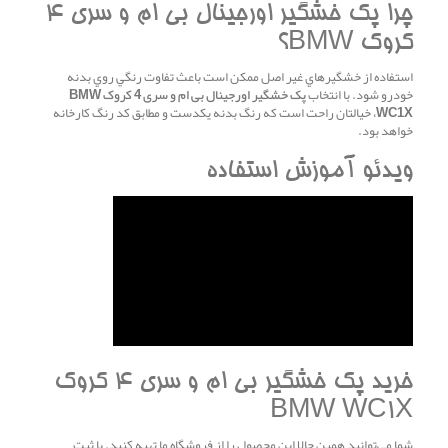
چرا پک خشگير اورجينال بی ام و سری 4
کروک BMW؟
استفاده از خشگيرهاي غير اصل ممکن است باعث تفاوت رنگي روي بدنه
خودرو شود. با انتخاب
پک خشگير اورجينال بی ام و سری 4 کروک BMW
WC1X
، خيالتان راحت است که رنگ بدنه يکدست و مطابق کد رنگ کارخانه
خواهد بود.
ويدئو آموزش استفاده
خريد پک خشگير بی ام و سری 4 کروک
BMW WC1X
شما مي‌توانيد همين حالا اين محصول را از فروشگاه ما تهيه کنيد. با ثبت