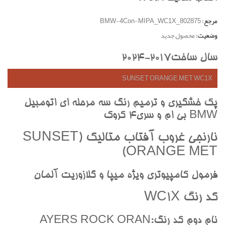
مرجع:
BMW-4Con-MIPA_WC1X_802875
وضعیت:
محصول جدید
سال ساخت2017-2024
SUNSET ORANGE MET WC1X
پک خشگيري و ترميم رنگ سه مرحله اي اتومبيل
BMW بي ام و سري4 کروک
نارنجي غروب آفتاب متاليک (SUNSET
ORANGE MET)
فرمول کامپيوتري ويژه ميپا و گلازوريت آلمان
کد رنگ WC1X
نام دوم کد رنگ:AYERS ROCK ORAN