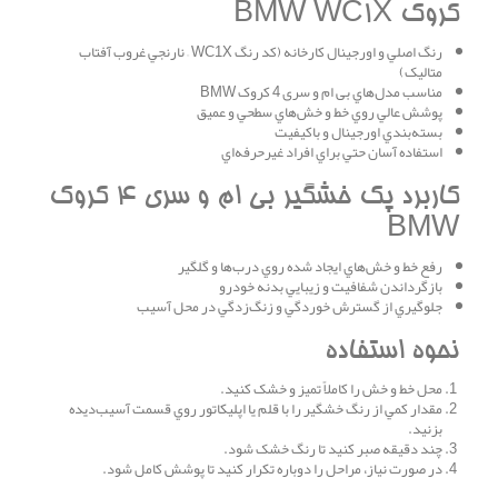
کروک BMW WC1X
رنگ اصلي و اورجينال کارخانه (کد رنگ WC1X – نارنجي غروب آفتاب
متاليک)
مناسب مدل‌هاي بی ام و سری 4 کروک BMW
پوشش عالي روي خط و خش‌هاي سطحي و عميق
بسته‌بندي اورجينال و باکيفيت
استفاده آسان حتي براي افراد غيرحرفه‌اي
کاربرد پک خشگير بی ام و سری 4 کروک
BMW
رفع خط و خش‌هاي ايجاد شده روي درب‌ها و گلگير
بازگرداندن شفافيت و زيبايي بدنه خودرو
جلوگيري از گسترش خوردگي و زنگ‌زدگي در محل آسيب
نحوه استفاده
محل خط و خش را کاملاً تميز و خشک کنيد.
مقدار کمي از رنگ خشگير را با قلم يا اپليکاتور روي قسمت آسيب‌ديده
بزنيد.
چند دقيقه صبر کنيد تا رنگ خشک شود.
در صورت نياز، مراحل را دوباره تکرار کنيد تا پوشش کامل شود.