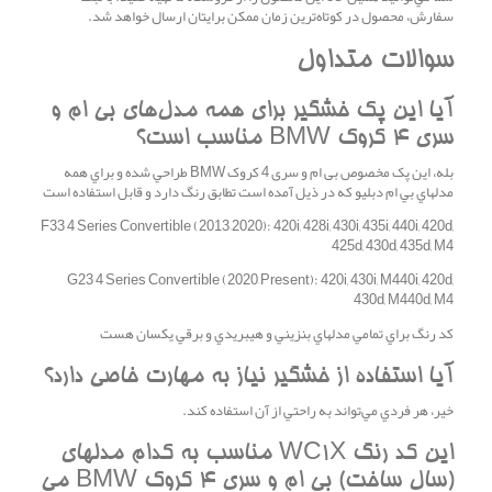
سفارش، محصول در کوتاه‌ترين زمان ممکن برايتان ارسال خواهد شد.
سوالات متداول
آيا اين پک خشگير براي همه مدل‌هاي بی ام و
سری 4 کروک BMW مناسب است؟
بله، اين پک مخصوص بی ام و سری 4 کروک BMW طراحي شده و براي همه
مدلهاي بي ام دبليو که در ذيل آمده است تطابق رنگ دارد و قابل استفاده است
F33 4 Series Convertible (2013–2020): 420i, 428i, 430i, 435i, 440i, 420d,
425d, 430d, 435d, M4
G23 4 Series Convertible (2020–Present): 420i, 430i, M440i, 420d,
430d, M440d, M4
کد رنگ براي تمامي مدلهاي بنزيني و هيبريدي و برقي يکسان هست
آيا استفاده از خشگير نياز به مهارت خاصي دارد؟
خير، هر فردي مي‌تواند به راحتي از آن استفاده کند.
اين کد رنگ WC1X مناسب به کدام مدلهاي
(سال ساخت) بی ام و سری 4 کروک BMW مي