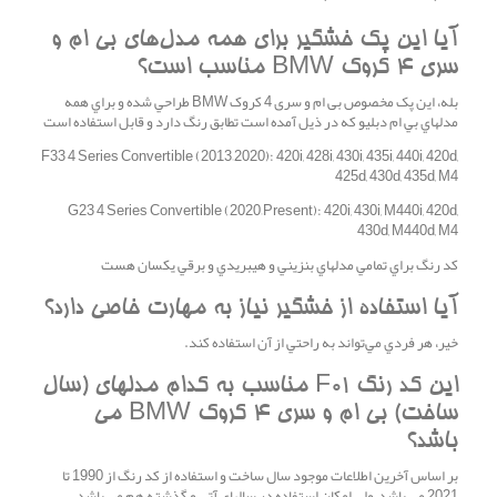
آيا اين پک خشگير براي همه مدل‌هاي بی ام و
سری 4 کروک BMW مناسب است؟
بله، اين پک مخصوص بی ام و سری 4 کروک BMW طراحي شده و براي همه
مدلهاي بي ام دبليو که در ذيل آمده است تطابق رنگ دارد و قابل استفاده است
F33 4 Series Convertible (2013–2020): 420i, 428i, 430i, 435i, 440i, 420d,
425d, 430d, 435d, M4
G23 4 Series Convertible (2020–Present): 420i, 430i, M440i, 420d,
430d, M440d, M4
کد رنگ براي تمامي مدلهاي بنزيني و هيبريدي و برقي يکسان هست
آيا استفاده از خشگير نياز به مهارت خاصي دارد؟
خير، هر فردي مي‌تواند به راحتي از آن استفاده کند.
اين کد رنگ F01 مناسب به کدام مدلهاي (سال
ساخت) بی ام و سری 4 کروک BMW مي
باشد؟
بر اساس آخرين اطلاعات موجود سال ساخت و استفاده از کد رنگ از 1990 تا
2021 مي باشد.ولي امکان استفاده در سالهاي آتي و گذشته هم مي باشد