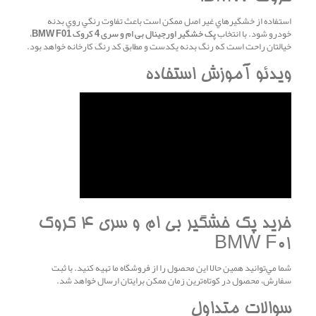
استفاده از خشگيرهاي غير اصل ممکن است باعث تفاوت رنگي روي بدنه
خودرو شود. با انتخاب
پک خشگير اورجينال بی ام و سری 4 کروک BMW F01
،
خيالتان راحت است که رنگ بدنه يکدست و مطابق کد رنگ کارخانه خواهد بود.
ويدئو آموزش استفاده
خريد پک خشگير بی ام و سری 4 کروک
BMW F01
شما مي‌توانيد همين حالا اين محصول را از فروشگاه ما تهيه کنيد. با ثبت
سفارش، محصول در کوتاه‌ترين زمان ممکن برايتان ارسال خواهد شد.
سوالات متداول