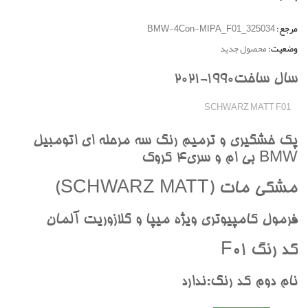
مرجع:
BMW-4Con-MIPA_F01_325034
وضعیت:
محصول جدید
سال ساخت1990-2021
SCHWARZ MATT F01
پک خشگيري و ترميم رنگ سه مرحله اي اتومبيل
BMW بي ام و سري4 کروک
مشکي مات (SCHWARZ MATT)
فرمول کامپيوتري ويژه ميپا و گلازوريت آلمان
کد رنگ F01
نام دوم کد رنگ:ندارد