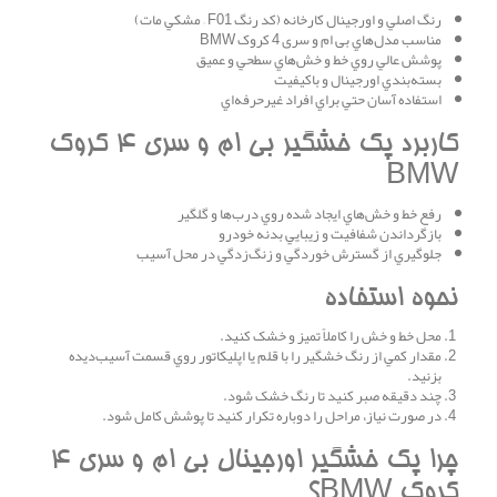
رنگ اصلي و اورجينال کارخانه (کد رنگ F01 – مشکي مات)
مناسب مدل‌هاي بی ام و سری 4 کروک BMW
پوشش عالي روي خط و خش‌هاي سطحي و عميق
بسته‌بندي اورجينال و باکيفيت
استفاده آسان حتي براي افراد غيرحرفه‌اي
کاربرد پک خشگير بی ام و سری 4 کروک
BMW
رفع خط و خش‌هاي ايجاد شده روي درب‌ها و گلگير
بازگرداندن شفافيت و زيبايي بدنه خودرو
جلوگيري از گسترش خوردگي و زنگ‌زدگي در محل آسيب
نحوه استفاده
محل خط و خش را کاملاً تميز و خشک کنيد.
مقدار کمي از رنگ خشگير را با قلم يا اپليکاتور روي قسمت آسيب‌ديده
بزنيد.
چند دقيقه صبر کنيد تا رنگ خشک شود.
در صورت نياز، مراحل را دوباره تکرار کنيد تا پوشش کامل شود.
چرا پک خشگير اورجينال بی ام و سری 4
کروک BMW؟