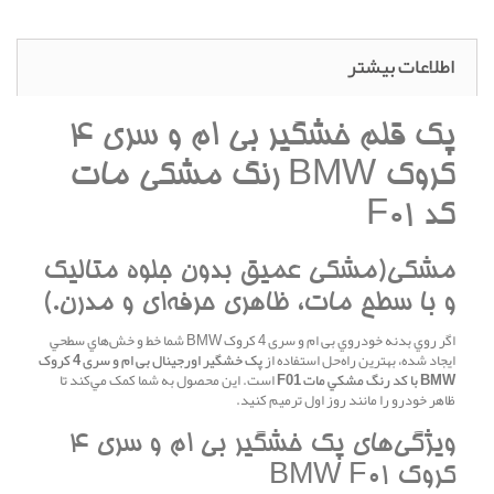
اطلاعات بیشتر
پک قلم خشگير بی ام و سری 4
کروک BMW رنگ مشکي مات
کد F01
مشکي(مشکي عميق بدون جلوه متاليک
و با سطح مات، ظاهري حرفه‌اي و مدرن.)
اگر روي بدنه خودروي بی ام و سری 4 کروک BMW شما خط و خش‌هاي سطحي
ايجاد شده، بهترين راه‌حل استفاده از
پک خشگير اورجينال بی ام و سری 4 کروک
BMW با کد رنگ مشکي مات F01
است. اين محصول به شما کمک مي‌کند تا
ظاهر خودرو را مانند روز اول ترميم کنيد.
ويژگي‌هاي پک خشگير بی ام و سری 4
کروک BMW F01