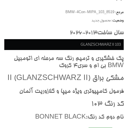
مرجع:
BMW-4Con-MIPA_103_8519
وضعیت:
محصول جدید
سال ساخت2013-2026
GLANZSCHWARZ II 103
پک خشگيري و ترميم رنگ سه مرحله اي اتومبيل
BMW بي ام و سري4 کروک
مشکي براق II (GLANZSCHWARZ II)
فرمول کامپيوتري ويژه ميپا و گلازوريت آلمان
کد رنگ 103
نام دوم کد رنگ:BONNET BLACK