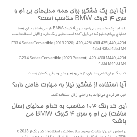
آيا اين پک خشگير براي همه مدل‌هاي بی ام و
سری 4 کروک BMW مناسب است؟
بله، اين پک مخصوص بی ام و سری 4 کروک BMW طراحي شده و براي همه
مدلهاي بي ام دبليو که در ذيل آمده است تطابق رنگ دارد و قابل استفاده است
F33 4 Series Convertible (2013–2020): 420i, 428i, 430i, 435i, 440i, 420d,
425d, 430d, 435d, M4
G23 4 Series Convertible (2020–Present): 420i, 430i, M440i, 420d,
430d, M440d, M4
کد رنگ براي تمامي مدلهاي بنزيني و هيبريدي و برقي يکسان هست
آيا استفاده از خشگير نياز به مهارت خاصي دارد؟
خير، هر فردي مي‌تواند به راحتي از آن استفاده کند.
اين کد رنگ 103 مناسب به کدام مدلهاي (سال
ساخت) بی ام و سری 4 کروک BMW مي
باشد؟
بر اساس آخرين اطلاعات موجود سال ساخت و استفاده از کد رنگ از 2013 تا
2026 مي باشد.ولي امکان استفاده در سالهاي آتي و گذشته هم مي باشد