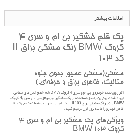
اطلاعات بیشتر
پک قلم خشگير بی ام و سری 4
کروک BMW رنگ مشکي براق II
کد 103
مشکي(مشکي عميق بدون جلوه
متاليک، ظاهري براق و حرفه‌اي.)
اگر روي بدنه خودروي بی ام و سری 4 کروک BMW شما خط و خش‌هاي سطحي
ايجاد شده، بهترين راه‌حل استفاده از
پک خشگير اورجينال بی ام و سری 4 کروک
BMW با کد رنگ مشکي براق II 103
است. اين محصول به شما کمک مي‌کند تا
ظاهر خودرو را مانند روز اول ترميم کنيد.
ويژگي‌هاي پک خشگير بی ام و سری 4
کروک BMW 103