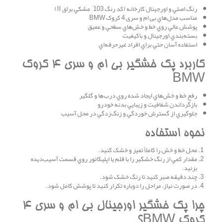
رنگ اصلي و اورجينال کارخانه (کد رنگ 103 – مشکي براق II)
مناسب مدل‌هاي بی ام و سری 4 کروک BMW
پوشش عالي روي خط و خش‌هاي سطحي و عميق
بسته‌بندي اورجينال و باکيفيت
استفاده آسان حتي براي افراد غيرحرفه‌اي
کاربرد پک خشگير بی ام و سری 4 کروک
BMW
رفع خط و خش‌هاي ايجاد شده روي درب‌ها و گلگير
بازگرداندن شفافيت و زيبايي بدنه خودرو
جلوگيري از گسترش خوردگي و زنگ‌زدگي در محل آسيب
نحوه استفاده
محل خط و خش را کاملاً تميز و خشک کنيد.
مقدار کمي از رنگ خشگير را با قلم يا اپليکاتور روي قسمت آسيب‌ديده
بزنيد.
چند دقيقه صبر کنيد تا رنگ خشک شود.
در صورت نياز، مراحل را دوباره تکرار کنيد تا پوشش کامل شود.
چرا پک خشگير اورجينال بی ام و سری 4
کروک BMW؟