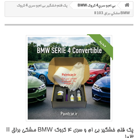
بي ام و سري4 کروک BMW
پک قلم خشگير بی ام و سری 4 کروک
BMW مشکي براق II 103
جدید
پک قلم خشگير بی ام و سری 4 کروک BMW مشکي براق II
103