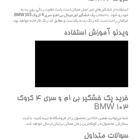
استفاده از خشگيرهاي غير اصل ممکن است باعث تفاوت رنگي روي بدنه
خودرو شود. با انتخاب
پک خشگير اورجينال بی ام و سری 4 کروک BMW 103
،
خيالتان راحت است که رنگ بدنه يکدست و مطابق کد رنگ کارخانه خواهد بود.
ويدئو آموزش استفاده
خريد پک خشگير بی ام و سری 4 کروک
BMW 103
شما مي‌توانيد همين حالا اين محصول را از فروشگاه ما تهيه کنيد. با ثبت
سفارش، محصول در کوتاه‌ترين زمان ممکن برايتان ارسال خواهد شد.
سوالات متداول