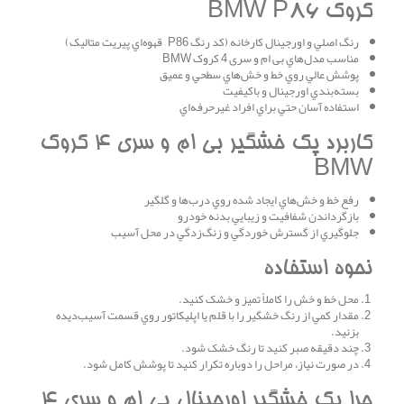
کروک BMW P86
رنگ اصلي و اورجينال کارخانه (کد رنگ P86 – قهوه‌اي پيريت متاليک)
مناسب مدل‌هاي بی ام و سری 4 کروک BMW
پوشش عالي روي خط و خش‌هاي سطحي و عميق
بسته‌بندي اورجينال و باکيفيت
استفاده آسان حتي براي افراد غيرحرفه‌اي
کاربرد پک خشگير بی ام و سری 4 کروک
BMW
رفع خط و خش‌هاي ايجاد شده روي درب‌ها و گلگير
بازگرداندن شفافيت و زيبايي بدنه خودرو
جلوگيري از گسترش خوردگي و زنگ‌زدگي در محل آسيب
نحوه استفاده
محل خط و خش را کاملاً تميز و خشک کنيد.
مقدار کمي از رنگ خشگير را با قلم يا اپليکاتور روي قسمت آسيب‌ديده
بزنيد.
چند دقيقه صبر کنيد تا رنگ خشک شود.
در صورت نياز، مراحل را دوباره تکرار کنيد تا پوشش کامل شود.
چرا پک خشگير اورجينال بی ام و سری 4