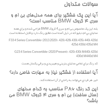
سوالات متداول
آيا اين پک خشگير براي همه مدل‌هاي بی ام و
سری 4 کروک BMW مناسب است؟
بله، اين پک مخصوص بی ام و سری 4 کروک BMW طراحي شده و براي همه
مدلهاي بي ام دبليو که در ذيل آمده است تطابق رنگ دارد و قابل استفاده است
F33 4 Series Convertible (2013–2020): 420i, 428i, 430i, 435i, 440i, 420d,
425d, 430d, 435d, M4
G23 4 Series Convertible (2020–Present): 420i, 430i, M440i, 420d,
430d, M440d, M4
کد رنگ براي تمامي مدلهاي بنزيني و هيبريدي و برقي يکسان هست
آيا استفاده از خشگير نياز به مهارت خاصي دارد؟
خير، هر فردي مي‌تواند به راحتي از آن استفاده کند.
اين کد رنگ P86 مناسب به کدام مدلهاي
(سال ساخت) بی ام و سری 4 کروک BMW مي
باشد؟