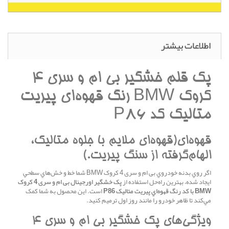
اطلاعات بیشتر
پک قلم خشگير بی ام و سری 4
کروک BMW رنگ قهوه‌اي پيريت
متاليک کد P86
قهوه‌اي(قهوه‌اي ملايم با جلوه متاليک،
الهام‌گرفته از سنگ پيريت.)
اگر روي بدنه خودروي بی ام و سری 4 کروک BMW شما خط و خش‌هاي سطحي
ايجاد شده، بهترين راه‌حل استفاده از
پک خشگير اورجينال بی ام و سری 4 کروک
BMW با کد رنگ قهوه‌اي پيريت متاليک P86
است. اين محصول به شما کمک
مي‌کند تا ظاهر خودرو را مانند روز اول ترميم کنيد.
ويژگي‌هاي پک خشگير بی ام و سری 4