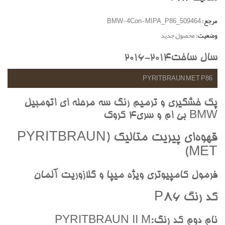
مرجع:
BMW-4Con-MIPA_P86_509464
وضعیت:
محصول جدید
سال ساخت2014-2016
PYRITBRAUN MET P86
پک خشگيري و ترميم رنگ سه مرحله اي اتومبيل
BMW بي ام و سري4 کروک
قهوه‌اي پيريت متاليک (PYRITBRAUN
MET)
فرمول کامپيوتري ويژه ميپا و گلازوريت آلمان
کد رنگ P86
نام دوم کد رنگ:PYRITBRAUN II M