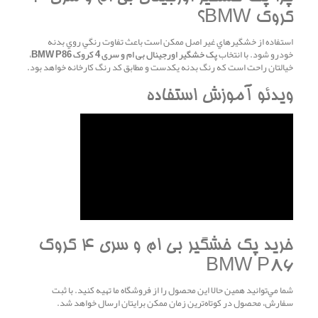
کروک BMW؟
استفاده از خشگيرهاي غير اصل ممکن است باعث تفاوت رنگي روي بدنه
خودرو شود. با انتخاب
پک خشگير اورجينال بی ام و سری 4 کروک BMW P86
،
خيالتان راحت است که رنگ بدنه يکدست و مطابق کد رنگ کارخانه خواهد بود.
ويدئو آموزش استفاده
خريد پک خشگير بی ام و سری 4 کروک
BMW P86
شما مي‌توانيد همين حالا اين محصول را از فروشگاه ما تهيه کنيد. با ثبت
سفارش، محصول در کوتاه‌ترين زمان ممکن برايتان ارسال خواهد شد.