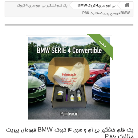
بي ام و سري4 کروک BMW
پک قلم خشگير بی ام و سری 4 کروک
BMW قهوه‌اي پيريت متاليک P86
جدید
پک قلم خشگير بی ام و سری 4 کروک BMW قهوه‌اي پيريت
متاليک P86