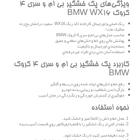
ويژگي‌هاي پک خشگير بی ام و سری 4
کروک BMW WX16
رنگ اصلي و اورجينال کارخانه (کد رنگ WX16 – سفيد درخشان يخ‌زده
متاليک مات)
مناسب مدل‌هاي بی ام و سری 4 کروک BMW
پوشش عالي روي خط و خش‌هاي سطحي و عميق
بسته‌بندي اورجينال و باکيفيت
استفاده آسان حتي براي افراد غيرحرفه‌اي
کاربرد پک خشگير بی ام و سری 4 کروک
BMW
رفع خط و خش‌هاي ايجاد شده روي درب‌ها و گلگير
بازگرداندن شفافيت و زيبايي بدنه خودرو
جلوگيري از گسترش خوردگي و زنگ‌زدگي در محل آسيب
نحوه استفاده
محل خط و خش را کاملاً تميز و خشک کنيد.
مقدار کمي از رنگ خشگير را با قلم يا اپليکاتور روي قسمت آسيب‌ديده
بزنيد.
چند دقيقه صبر کنيد تا رنگ خشک شود.