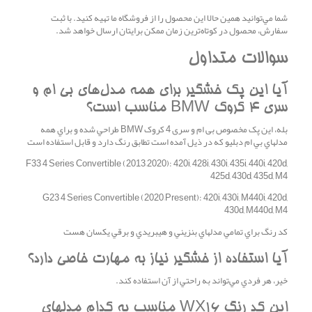
شما مي‌توانيد همين حالا اين محصول را از فروشگاه ما تهيه کنيد. با ثبت
سفارش، محصول در کوتاه‌ترين زمان ممکن برايتان ارسال خواهد شد.
سوالات متداول
آيا اين پک خشگير براي همه مدل‌هاي بی ام و
سری 4 کروک BMW مناسب است؟
بله، اين پک مخصوص بی ام و سری 4 کروک BMW طراحي شده و براي همه
مدلهاي بي ام دبليو که در ذيل آمده است تطابق رنگ دارد و قابل استفاده است
F33 4 Series Convertible (2013–2020): 420i, 428i, 430i, 435i, 440i, 420d,
425d, 430d, 435d, M4
G23 4 Series Convertible (2020–Present): 420i, 430i, M440i, 420d,
430d, M440d, M4
کد رنگ براي تمامي مدلهاي بنزيني و هيبريدي و برقي يکسان هست
آيا استفاده از خشگير نياز به مهارت خاصي دارد؟
خير، هر فردي مي‌تواند به راحتي از آن استفاده کند.
اين کد رنگ WX16 مناسب به کدام مدلهاي