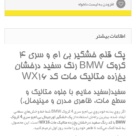
افزودن به لیست دلخواه
اطلاعات بیشتر
پک قلم خشگير بی ام و سری 4
کروک BMW رنگ سفيد درخشان
يخ‌زده متاليک مات کد WX16
سفيد(سفيد ملايم با جلوه متاليک و
سطح مات، ظاهري مدرن و مينيمال.)
اگر روي بدنه خودروي بی ام و سری 4 کروک BMW شما خط و خش‌هاي سطحي
ايجاد شده، بهترين راه‌حل استفاده از
پک خشگير اورجينال بی ام و سری 4 کروک
BMW با کد رنگ سفيد درخشان يخ‌زده متاليک مات WX16
است. اين محصول
به شما کمک مي‌کند تا ظاهر خودرو را مانند روز اول ترميم کنيد.