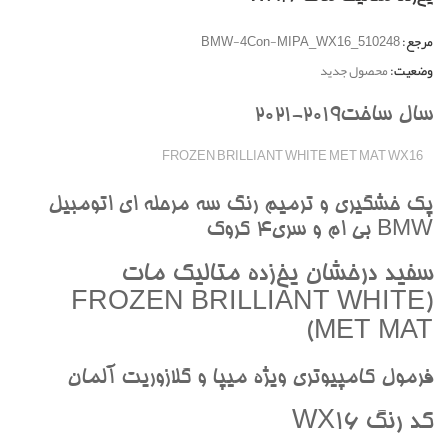
مرجع:
BMW-4Con-MIPA_WX16_510248
وضعیت:
محصول جدید
سال ساخت2019-2021
FROZEN BRILLIANT WHITE MET MAT WX16
پک خشگيري و ترميم رنگ سه مرحله اي اتومبيل
BMW بي ام و سري4 کروک
سفيد درخشان يخ‌زده متاليک مات
(FROZEN BRILLIANT WHITE
MET MAT)
فرمول کامپيوتري ويژه ميپا و گلازوريت آلمان
کد رنگ WX16