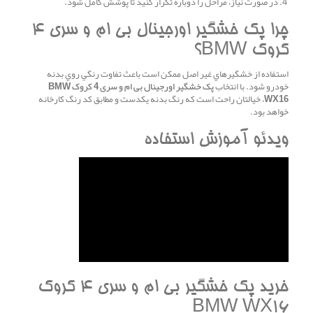
در صورت نياز، مراحل را دوباره تکرار کنيد تا پوشش کامل شود.
چرا پک خشگير اورجينال بی ام و سری 4
کروک BMW؟
استفاده از خشگيرهاي غير اصل ممکن است باعث تفاوت رنگي روي بدنه
خودرو شود. با انتخاب
پک خشگير اورجينال بی ام و سری 4 کروک BMW
WX16
، خيالتان راحت است که رنگ بدنه يکدست و مطابق کد رنگ کارخانه
خواهد بود.
ويدئو آموزش استفاده
خريد پک خشگير بی ام و سری 4 کروک
BMW WX16