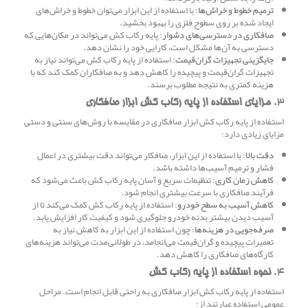
ترمیم خطوط و خراش‌ها
: با استفاده از این ابزار می‌توان خطوط و خراش‌های
ایجاد شده بر روی سطوح فلزی را بهبود بخشید.
صافکاری در دسترسی‌های دشوار
: پایه رکاب کش می‌تواند در مکان‌هایی که
دسترسی به آن‌ها مشکل است، کارایی خود را نشان دهد.
جایگزینی تجهیزات گران‌قیمت
: استفاده از پایه رکاب کش می‌تواند نیاز به
تجهیزات گران‌قیمت و پیچیده را کاهش دهد و به صافکاران کمک کند که با
هزینه کمتری به نتیجه مطلوب برسند.
3.
مزایای استفاده از پایه رکاب کش ابزار صافکاری
استفاده از پایه رکاب کش ابزار صافکاری در مقایسه با روش‌های سنتی و دستی
مزایای زیادی دارد:
دقت بالا
: با استفاده از این ابزار، صافکار می‌تواند دقت بیشتری در اعمال
فشار و ترمیم آسیب‌ها داشته باشد.
کاهش زمان کاری
: تنظیمات سریع و آسان پایه رکاب کش باعث می‌شود که
فرآیند صافکاری با سرعت بیشتری انجام شود.
کاهش آسیب به سطح خودرو
: استفاده از پایه رکاب کش کمک می‌کند تا از
آسیب دیدن بیشتر بدنه خودرو جلوگیری شود و کیفیت کار افزایش یابد.
صرفه‌جویی در هزینه‌ها
: چون استفاده از این ابزار به کاهش نیاز به
تعمیرات پیچیده و گران‌قیمت می‌انجامد، در طولانی‌مدت می‌تواند هزینه‌های
کارگاه‌های صافکاری را کاهش دهد.
4.
نحوه استفاده از پایه رکاب کش
استفاده از پایه رکاب کش ابزار صافکاری به راحتی قابل انجام است. مراحل
عمومی استفاده عبارتند از: