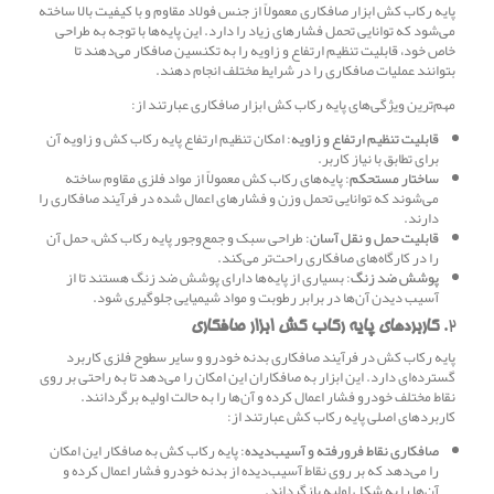
پایه رکاب کش ابزار صافکاری معمولاً از جنس فولاد مقاوم و با کیفیت بالا ساخته
می‌شود که توانایی تحمل فشارهای زیاد را دارد. این پایه‌ها با توجه به طراحی
خاص خود، قابلیت تنظیم ارتفاع و زاویه را به تکنسین صافکار می‌دهند تا
بتوانند عملیات صافکاری را در شرایط مختلف انجام دهند.
مهم‌ترین ویژگی‌های پایه رکاب کش ابزار صافکاری عبارتند از:
قابلیت تنظیم ارتفاع و زاویه
: امکان تنظیم ارتفاع پایه رکاب کش و زاویه آن
برای تطابق با نیاز کاربر.
ساختار مستحکم
: پایه‌های رکاب کش معمولاً از مواد فلزی مقاوم ساخته
می‌شوند که توانایی تحمل وزن و فشارهای اعمال شده در فرآیند صافکاری را
دارند.
قابلیت حمل و نقل آسان
: طراحی سبک و جمع‌وجور پایه رکاب کش، حمل آن
را در کارگاه‌های صافکاری راحت‌تر می‌کند.
پوشش ضد زنگ
: بسیاری از پایه‌ها دارای پوشش ضد زنگ هستند تا از
آسیب دیدن آن‌ها در برابر رطوبت و مواد شیمیایی جلوگیری شود.
2.
کاربردهای پایه رکاب کش ابزار صافکاری
پایه رکاب کش در فرآیند صافکاری بدنه خودرو و سایر سطوح فلزی کاربرد
گسترده‌ای دارد. این ابزار به صافکاران این امکان را می‌دهد تا به راحتی بر روی
نقاط مختلف خودرو فشار اعمال کرده و آن‌ها را به حالت اولیه برگردانند.
کاربردهای اصلی پایه رکاب کش عبارتند از:
صافکاری نقاط فرورفته و آسیب‌دیده
: پایه رکاب کش به صافکار این امکان
را می‌دهد که بر روی نقاط آسیب‌دیده از بدنه خودرو فشار اعمال کرده و
آن‌ها را به شکل اولیه بازگرداند.