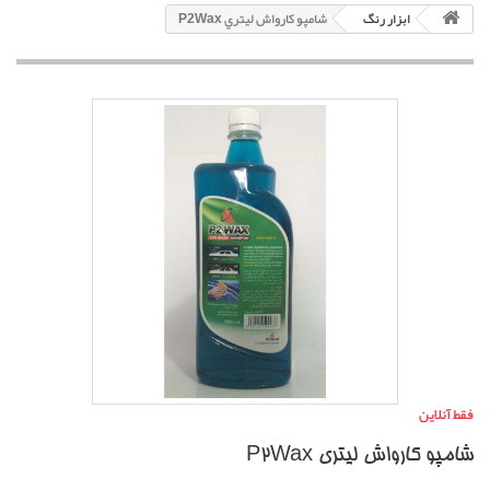
ابزار رنگ
شامپو كارواش ليتري P2Wax
فقط آنلاین
شامپو كارواش ليتري P2Wax